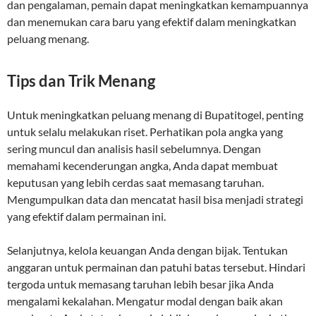
dan pengalaman, pemain dapat meningkatkan kemampuannya
dan menemukan cara baru yang efektif dalam meningkatkan
peluang menang.
Tips dan Trik Menang
Untuk meningkatkan peluang menang di Bupatitogel, penting
untuk selalu melakukan riset. Perhatikan pola angka yang
sering muncul dan analisis hasil sebelumnya. Dengan
memahami kecenderungan angka, Anda dapat membuat
keputusan yang lebih cerdas saat memasang taruhan.
Mengumpulkan data dan mencatat hasil bisa menjadi strategi
yang efektif dalam permainan ini.
Selanjutnya, kelola keuangan Anda dengan bijak. Tentukan
anggaran untuk permainan dan patuhi batas tersebut. Hindari
tergoda untuk memasang taruhan lebih besar jika Anda
mengalami kekalahan. Mengatur modal dengan baik akan