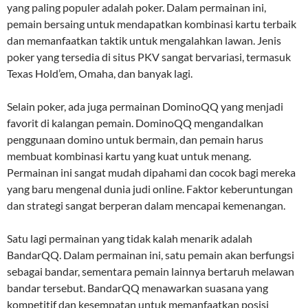
yang paling populer adalah poker. Dalam permainan ini,
pemain bersaing untuk mendapatkan kombinasi kartu terbaik
dan memanfaatkan taktik untuk mengalahkan lawan. Jenis
poker yang tersedia di situs PKV sangat bervariasi, termasuk
Texas Hold’em, Omaha, dan banyak lagi.
Selain poker, ada juga permainan DominoQQ yang menjadi
favorit di kalangan pemain. DominoQQ mengandalkan
penggunaan domino untuk bermain, dan pemain harus
membuat kombinasi kartu yang kuat untuk menang.
Permainan ini sangat mudah dipahami dan cocok bagi mereka
yang baru mengenal dunia judi online. Faktor keberuntungan
dan strategi sangat berperan dalam mencapai kemenangan.
Satu lagi permainan yang tidak kalah menarik adalah
BandarQQ. Dalam permainan ini, satu pemain akan berfungsi
sebagai bandar, sementara pemain lainnya bertaruh melawan
bandar tersebut. BandarQQ menawarkan suasana yang
kompetitif dan kesempatan untuk memanfaatkan posisi