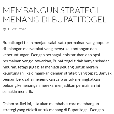
MEMBANGUN STRATEGI
MENANG DI BUPATITOGEL
JULY 31, 2026
Bupatitogel telah menjadi salah satu permainan yang populer
di kalangan masyarakat yang menyukai tantangan dan
keberuntungan. Dengan berbagai jenis taruhan dan opsi
permainan yang ditawarkan, Bupatitogel tidak hanya sekadar
hiburan, tetapi juga bisa menjadi peluang untuk meraih
keuntungan jika dimainkan dengan strategi yang tepat. Banyak
pemain berusaha menemukan cara untuk meningkatkan
peluang kemenangan mereka, menjadikan permainan ini
semakin menarik.
Dalam artikel ini, kita akan membahas cara membangun
strategi yang efektif untuk menang di Bupatitogel. Dengan