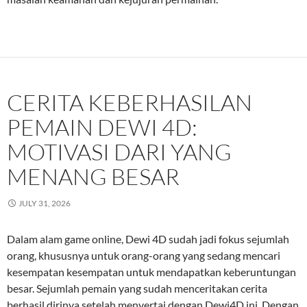
CERITA KEBERHASILAN
PEMAIN DEWI 4D:
MOTIVASI DARI YANG
MENANG BESAR
JULY 31, 2026
Dalam alam game online, Dewi 4D sudah jadi fokus sejumlah
orang, khususnya untuk orang-orang yang sedang mencari
kesempatan kesempatan untuk mendapatkan keberuntungan
besar. Sejumlah pemain yang sudah menceritakan cerita
berhasil dirinya setelah menyertai dengan Dewi4D ini. Dengan