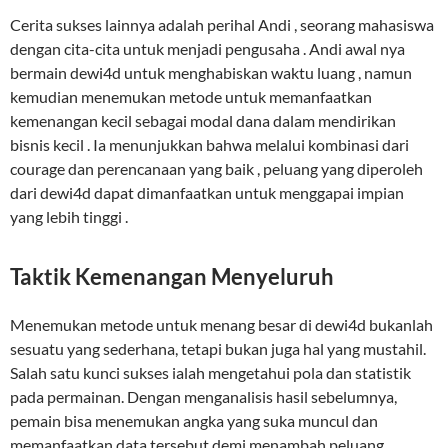
Cerita sukses lainnya adalah perihal Andi , seorang mahasiswa
dengan cita-cita untuk menjadi pengusaha . Andi awal nya
bermain dewi4d untuk menghabiskan waktu luang , namun
kemudian menemukan metode untuk memanfaatkan
kemenangan kecil sebagai modal dana dalam mendirikan
bisnis kecil . Ia menunjukkan bahwa melalui kombinasi dari
courage dan perencanaan yang baik , peluang yang diperoleh
dari dewi4d dapat dimanfaatkan untuk menggapai impian
yang lebih tinggi .
Taktik Kemenangan Menyeluruh
Menemukan metode untuk menang besar di dewi4d bukanlah
sesuatu yang sederhana, tetapi bukan juga hal yang mustahil.
Salah satu kunci sukses ialah mengetahui pola dan statistik
pada permainan. Dengan menganalisis hasil sebelumnya,
pemain bisa menemukan angka yang suka muncul dan
memanfaatkan data tersebut demi menambah peluang