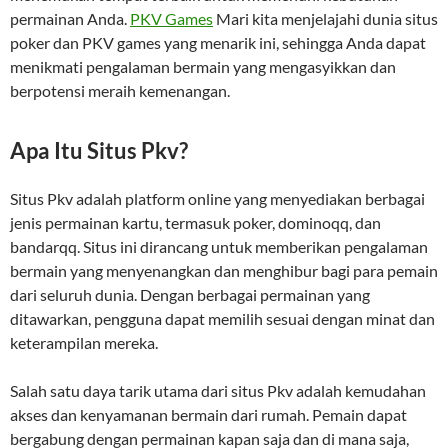
permainan Anda.
PKV Games
Mari kita menjelajahi dunia situs
poker dan PKV games yang menarik ini, sehingga Anda dapat
menikmati pengalaman bermain yang mengasyikkan dan
berpotensi meraih kemenangan.
Apa Itu Situs Pkv?
Situs Pkv adalah platform online yang menyediakan berbagai
jenis permainan kartu, termasuk poker, dominoqq, dan
bandarqq. Situs ini dirancang untuk memberikan pengalaman
bermain yang menyenangkan dan menghibur bagi para pemain
dari seluruh dunia. Dengan berbagai permainan yang
ditawarkan, pengguna dapat memilih sesuai dengan minat dan
keterampilan mereka.
Salah satu daya tarik utama dari situs Pkv adalah kemudahan
akses dan kenyamanan bermain dari rumah. Pemain dapat
bergabung dengan permainan kapan saja dan di mana saja,