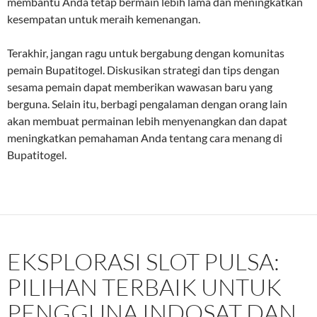
membantu Anda tetap bermain lebih lama dan meningkatkan
kesempatan untuk meraih kemenangan.
Terakhir, jangan ragu untuk bergabung dengan komunitas
pemain Bupatitogel. Diskusikan strategi dan tips dengan
sesama pemain dapat memberikan wawasan baru yang
berguna. Selain itu, berbagi pengalaman dengan orang lain
akan membuat permainan lebih menyenangkan dan dapat
meningkatkan pemahaman Anda tentang cara menang di
Bupatitogel.
EKSPLORASI SLOT PULSA:
PILIHAN TERBAIK UNTUK
PENGGUNA INDOSAT DAN