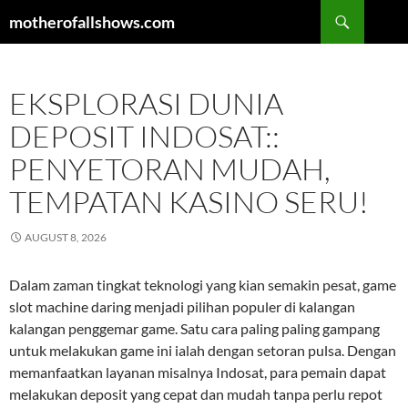
Skip
Search
motherofallshows.com
to
content
EKSPLORASI DUNIA
DEPOSIT INDOSAT::
PENYETORAN MUDAH,
TEMPATAN KASINO SERU!
AUGUST 8, 2026
Dalam zaman tingkat teknologi yang kian semakin pesat, game
slot machine daring menjadi pilihan populer di kalangan
kalangan penggemar game. Satu cara paling paling gampang
untuk melakukan game ini ialah dengan setoran pulsa. Dengan
memanfaatkan layanan misalnya Indosat, para pemain dapat
melakukan deposit yang cepat dan mudah tanpa perlu repot