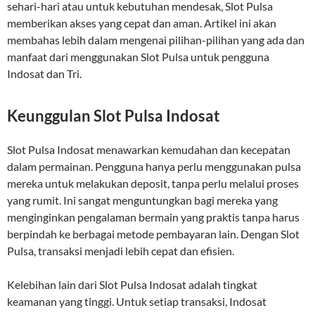
sehari-hari atau untuk kebutuhan mendesak, Slot Pulsa
memberikan akses yang cepat dan aman. Artikel ini akan
membahas lebih dalam mengenai pilihan-pilihan yang ada dan
manfaat dari menggunakan Slot Pulsa untuk pengguna
Indosat dan Tri.
Keunggulan Slot Pulsa Indosat
Slot Pulsa Indosat menawarkan kemudahan dan kecepatan
dalam permainan. Pengguna hanya perlu menggunakan pulsa
mereka untuk melakukan deposit, tanpa perlu melalui proses
yang rumit. Ini sangat menguntungkan bagi mereka yang
menginginkan pengalaman bermain yang praktis tanpa harus
berpindah ke berbagai metode pembayaran lain. Dengan Slot
Pulsa, transaksi menjadi lebih cepat dan efisien.
Kelebihan lain dari Slot Pulsa Indosat adalah tingkat
keamanan yang tinggi. Untuk setiap transaksi, Indosat