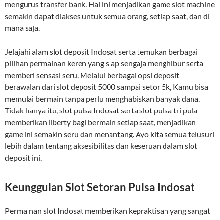
mengurus transfer bank. Hal ini menjadikan game slot machine
semakin dapat diakses untuk semua orang, setiap saat, dan di
mana saja.
Jelajahi alam slot deposit Indosat serta temukan berbagai
pilihan permainan keren yang siap sengaja menghibur serta
memberi sensasi seru. Melalui berbagai opsi deposit
berawalan dari slot deposit 5000 sampai setor 5k, Kamu bisa
memulai bermain tanpa perlu menghabiskan banyak dana.
Tidak hanya itu, slot pulsa Indosat serta slot pulsa tri pula
memberikan liberty bagi bermain setiap saat, menjadikan
game ini semakin seru dan menantang. Ayo kita semua telusuri
lebih dalam tentang aksesibilitas dan keseruan dalam slot
deposit ini.
Keunggulan Slot Setoran Pulsa Indosat
Permainan slot Indosat memberikan kepraktisan yang sangat