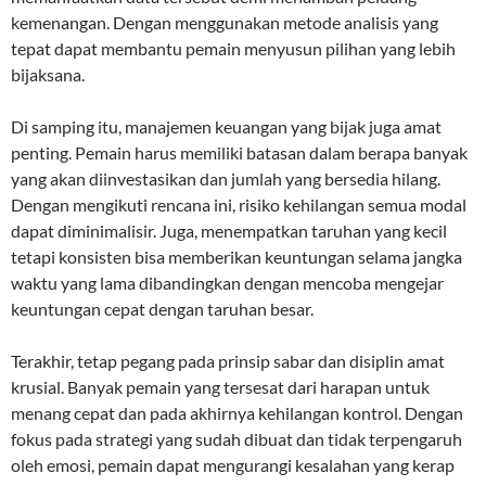
kemenangan. Dengan menggunakan metode analisis yang
tepat dapat membantu pemain menyusun pilihan yang lebih
bijaksana.
Di samping itu, manajemen keuangan yang bijak juga amat
penting. Pemain harus memiliki batasan dalam berapa banyak
yang akan diinvestasikan dan jumlah yang bersedia hilang.
Dengan mengikuti rencana ini, risiko kehilangan semua modal
dapat diminimalisir. Juga, menempatkan taruhan yang kecil
tetapi konsisten bisa memberikan keuntungan selama jangka
waktu yang lama dibandingkan dengan mencoba mengejar
keuntungan cepat dengan taruhan besar.
Terakhir, tetap pegang pada prinsip sabar dan disiplin amat
krusial. Banyak pemain yang tersesat dari harapan untuk
menang cepat dan pada akhirnya kehilangan kontrol. Dengan
fokus pada strategi yang sudah dibuat dan tidak terpengaruh
oleh emosi, pemain dapat mengurangi kesalahan yang kerap