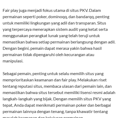
Fair play juga menjadi fokus utama di situs PKV. Dalam
permainan seperti poker, dominoqq, dan bandarqq, penting
untuk memiliki lingkungan yang adil dan transparan. Situs
yang terpercaya menerapkan sistem audit yang ketat serta
menggunakan perangkat lunak yang telah teruji untuk
memastikan bahwa setiap permainan berlangsung dengan adil.
Dengan begini, pemain dapat merasa yakin bahwa hasil
permainan tidak dipengaruhi oleh kecurangan atau
manipulasi.
Sebagai pemain, penting untuk selalu memilih situs yang
memprioritaskan keamanan dan fair play. Melakukan riset
tentang reputasi situs, membaca ulasan dari pemain lain, dan
memastikan bahwa situs tersebut memiliki lisensi resmi adalah
langkah-langkah yang bijak. Dengan memilih situs PKV yang
tepat, Anda dapat menikmati permainan poker dan berbagai
permainan lainnya dengan tenang, tanpa khawatir tentang
masalah keamanan dan kejujuran permainan.