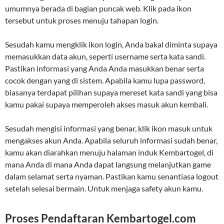
umumnya berada di bagian puncak web. Klik pada ikon
tersebut untuk proses menuju tahapan login.
Sesudah kamu mengklik ikon login, Anda bakal diminta supaya
memasukkan data akun, seperti username serta kata sandi.
Pastikan informasi yang Anda Anda masukkan benar serta
cocok dengan yang di sistem. Apabila kamu lupa password,
biasanya terdapat pilihan supaya mereset kata sandi yang bisa
kamu pakai supaya memperoleh akses masuk akun kembali.
Sesudah mengisi informasi yang benar, klik ikon masuk untuk
mengakses akun Anda. Apabila seluruh informasi sudah benar,
kamu akan diarahkan menuju halaman induk Kembartogel, di
mana Anda di mana Anda dapat langsung melanjutkan game
dalam selamat serta nyaman. Pastikan kamu senantiasa logout
setelah selesai bermain. Untuk menjaga safety akun kamu.
Proses Pendaftaran Kembartogel.com