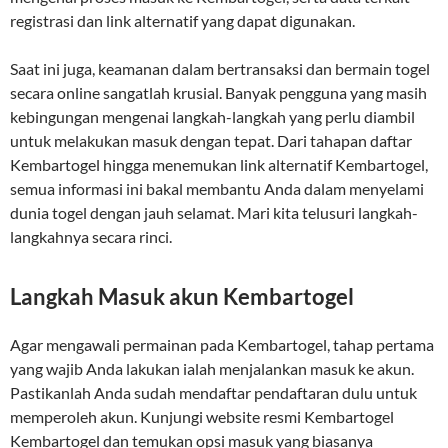
registrasi dan link alternatif yang dapat digunakan.
Saat ini juga, keamanan dalam bertransaksi dan bermain togel
secara online sangatlah krusial. Banyak pengguna yang masih
kebingungan mengenai langkah-langkah yang perlu diambil
untuk melakukan masuk dengan tepat. Dari tahapan daftar
Kembartogel hingga menemukan link alternatif Kembartogel,
semua informasi ini bakal membantu Anda dalam menyelami
dunia togel dengan jauh selamat. Mari kita telusuri langkah-
langkahnya secara rinci.
Langkah Masuk akun Kembartogel
Agar mengawali permainan pada Kembartogel, tahap pertama
yang wajib Anda lakukan ialah menjalankan masuk ke akun.
Pastikanlah Anda sudah mendaftar pendaftaran dulu untuk
memperoleh akun. Kunjungi website resmi Kembartogel
Kembartogel dan temukan opsi masuk yang biasanya