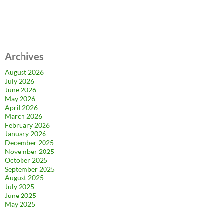
Archives
August 2026
July 2026
June 2026
May 2026
April 2026
March 2026
February 2026
January 2026
December 2025
November 2025
October 2025
September 2025
August 2025
July 2025
June 2025
May 2025