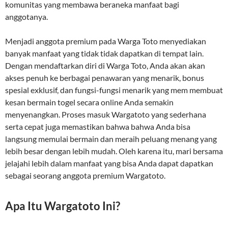
komunitas yang membawa beraneka manfaat bagi
anggotanya.
Menjadi anggota premium pada Warga Toto menyediakan
banyak manfaat yang tidak tidak dapatkan di tempat lain.
Dengan mendaftarkan diri di Warga Toto, Anda akan akan
akses penuh ke berbagai penawaran yang menarik, bonus
spesial exklusif, dan fungsi-fungsi menarik yang mem membuat
kesan bermain togel secara online Anda semakin
menyenangkan. Proses masuk Wargatoto yang sederhana
serta cepat juga memastikan bahwa bahwa Anda bisa
langsung memulai bermain dan meraih peluang menang yang
lebih besar dengan lebih mudah. Oleh karena itu, mari bersama
jelajahi lebih dalam manfaat yang bisa Anda dapat dapatkan
sebagai seorang anggota premium Wargatoto.
Apa Itu Wargatoto Ini?