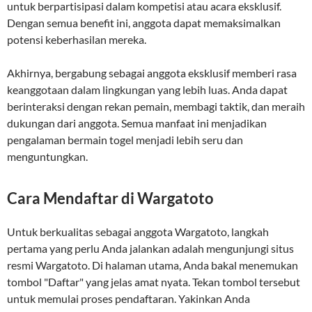
untuk berpartisipasi dalam kompetisi atau acara eksklusif.
Dengan semua benefit ini, anggota dapat memaksimalkan
potensi keberhasilan mereka.
Akhirnya, bergabung sebagai anggota eksklusif memberi rasa
keanggotaan dalam lingkungan yang lebih luas. Anda dapat
berinteraksi dengan rekan pemain, membagi taktik, dan meraih
dukungan dari anggota. Semua manfaat ini menjadikan
pengalaman bermain togel menjadi lebih seru dan
menguntungkan.
Cara Mendaftar di Wargatoto
Untuk berkualitas sebagai anggota Wargatoto, langkah
pertama yang perlu Anda jalankan adalah mengunjungi situs
resmi Wargatoto. Di halaman utama, Anda bakal menemukan
tombol "Daftar" yang jelas amat nyata. Tekan tombol tersebut
untuk memulai proses pendaftaran. Yakinkan Anda