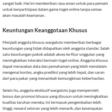
sangat baik. Hal ini memberikan rasa aman untuk para pemain
untuk berpartisipasi dalam game togel online tanpa cemas
akan masalah keamanan.
Keuntungan Keanggotaan Khusus
Menjadi anggota khusus wargatoto memberikan berbagai
keuntungan yang tidak didapatkan oleh anggota standar. Salah
satu keuntungan pokok adalah akses ke fitur unggulan yang
meningkatkan interaksi bermain togel online. Anggota khusus
dapat merasakan data dan pemahaman yang lebih mendalam
mengenai kontes, angka prediksi yang lebih tepat, dan saran
dari para pakar yang menambah kemungkinan keberhasilan.
Selain itu, anggota eksklusif wargatoto juga memperoleh
bonus dan promosi khusus yang disusun untuk meningkatkan
kualitas taruhan mereka. Ini termasuk pengembalian lebih
tinggi, reward setoran yang lebih menarik, dan kesempatan