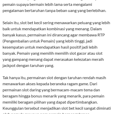
pemain supaya bermain lebih lama serta mengalami
pengalaman bertaruhan tanpa beban uang yang berlebihan.
Selain itu, slot bet kecil sering menawarkan peluang yang lebih
baik untuk mendapatkan kombinasi yang menang. Dalam
banyak kasus, permainan ini dirancang agar membawa RTP
(Pengembalian untuk Pemain) yang lebih tinggi, jadi
kesempatan untuk mendapatkan hasil positif jadi lebih
banyak. Pemain yang memilih memilih slot gacor atau slot
yang gampang menang dapat merasakan kelezatan meraih
jackpot dengan taruhan yang.
Tak hanya itu, permainan slot dengan taruhan rendah masih
menawarkan akses kepada beraneka ragam game. Dari
permainan slot daring yang bermacam-macam tema dan
beragam hingga bonus menarik yang menarik, para pemain
memiliki beragam pilihan yang dapat dipertimbangkan.
Keunggulan tersebut menjadikan slot bet kecil sangat diminati