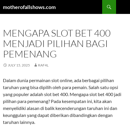
Skip
Search
motherofallshows.com
to
content
MENGAPA SLOT BET 400
MENJADI PILIHAN BAGI
PEMENANG
JULY 15, 2025
RAF4L
Dalam dunia permainan slot online, ada berbagai pilihan
taruhan yang bisa dipilih oleh para pemain. Salah satu opsi
yang populer adalah slot bet 400. Mengapa slot bet 400 jadi
pilihan para pemenang? Pada kesempatan ini, kita akan
menyelidiki alasan di balik kecenderungan taruhan ini dan
keunggulan yang dapat diberikan dibandingkan dengan
taruhan lainnya.