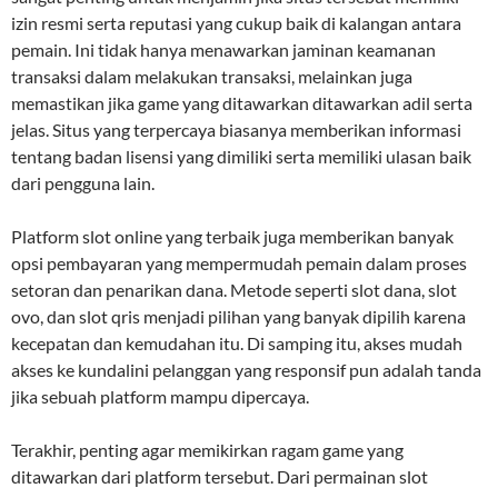
izin resmi serta reputasi yang cukup baik di kalangan antara
pemain. Ini tidak hanya menawarkan jaminan keamanan
transaksi dalam melakukan transaksi, melainkan juga
memastikan jika game yang ditawarkan ditawarkan adil serta
jelas. Situs yang terpercaya biasanya memberikan informasi
tentang badan lisensi yang dimiliki serta memiliki ulasan baik
dari pengguna lain.
Platform slot online yang terbaik juga memberikan banyak
opsi pembayaran yang mempermudah pemain dalam proses
setoran dan penarikan dana. Metode seperti slot dana, slot
ovo, dan slot qris menjadi pilihan yang banyak dipilih karena
kecepatan dan kemudahan itu. Di samping itu, akses mudah
akses ke kundalini pelanggan yang responsif pun adalah tanda
jika sebuah platform mampu dipercaya.
Terakhir, penting agar memikirkan ragam game yang
ditawarkan dari platform tersebut. Dari permainan slot