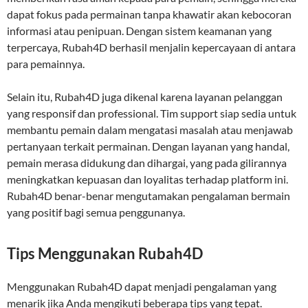
dapat fokus pada permainan tanpa khawatir akan kebocoran
informasi atau penipuan. Dengan sistem keamanan yang
terpercaya, Rubah4D berhasil menjalin kepercayaan di antara
para pemainnya.
Selain itu, Rubah4D juga dikenal karena layanan pelanggan
yang responsif dan professional. Tim support siap sedia untuk
membantu pemain dalam mengatasi masalah atau menjawab
pertanyaan terkait permainan. Dengan layanan yang handal,
pemain merasa didukung dan dihargai, yang pada gilirannya
meningkatkan kepuasan dan loyalitas terhadap platform ini.
Rubah4D benar-benar mengutamakan pengalaman bermain
yang positif bagi semua penggunanya.
Tips Menggunakan Rubah4D
Menggunakan Rubah4D dapat menjadi pengalaman yang
menarik jika Anda mengikuti beberapa tips yang tepat.