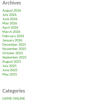
Archives
August 2026
July 2026
June 2026
May 2026
April 2026
March 2026
February 2026
January 2026
December 2025
November 2025
October 2025
September 2025
August 2025
July 2025
June 2025
May 2025
Categories
GAME ONLINE