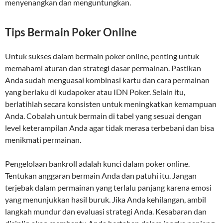
menyenangkan dan menguntungkan.
Tips Bermain Poker Online
Untuk sukses dalam bermain poker online, penting untuk
memahami aturan dan strategi dasar permainan. Pastikan
Anda sudah menguasai kombinasi kartu dan cara permainan
yang berlaku di kudapoker atau IDN Poker. Selain itu,
berlatihlah secara konsisten untuk meningkatkan kemampuan
Anda. Cobalah untuk bermain di tabel yang sesuai dengan
level keterampilan Anda agar tidak merasa terbebani dan bisa
menikmati permainan.
Pengelolaan bankroll adalah kunci dalam poker online.
Tentukan anggaran bermain Anda dan patuhi itu. Jangan
terjebak dalam permainan yang terlalu panjang karena emosi
yang menunjukkan hasil buruk. Jika Anda kehilangan, ambil
langkah mundur dan evaluasi strategi Anda. Kesabaran dan