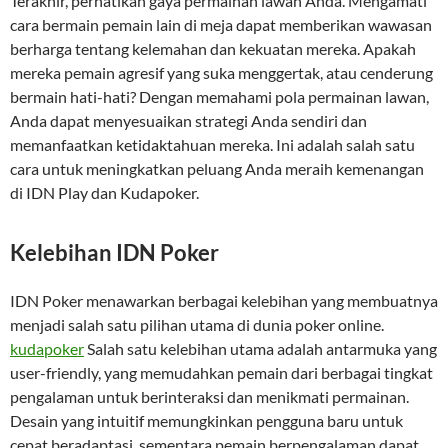
Terakhir, perhatikan gaya permainan lawan Anda. Mengamati
cara bermain pemain lain di meja dapat memberikan wawasan
berharga tentang kelemahan dan kekuatan mereka. Apakah
mereka pemain agresif yang suka menggertak, atau cenderung
bermain hati-hati? Dengan memahami pola permainan lawan,
Anda dapat menyesuaikan strategi Anda sendiri dan
memanfaatkan ketidaktahuan mereka. Ini adalah salah satu
cara untuk meningkatkan peluang Anda meraih kemenangan
di IDN Play dan Kudapoker.
Kelebihan IDN Poker
IDN Poker menawarkan berbagai kelebihan yang membuatnya
menjadi salah satu pilihan utama di dunia poker online.
kudapoker
Salah satu kelebihan utama adalah antarmuka yang
user-friendly, yang memudahkan pemain dari berbagai tingkat
pengalaman untuk berinteraksi dan menikmati permainan.
Desain yang intuitif memungkinkan pengguna baru untuk
cepat beradaptasi, sementara pemain berpengalaman dapat