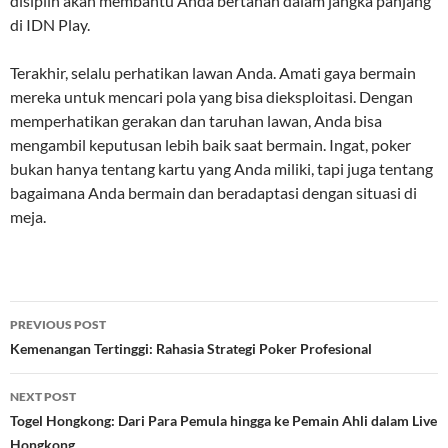
disiplin akan membantu Anda bertahan dalam jangka panjang
di IDN Play.
Terakhir, selalu perhatikan lawan Anda. Amati gaya bermain
mereka untuk mencari pola yang bisa dieksploitasi. Dengan
memperhatikan gerakan dan taruhan lawan, Anda bisa
mengambil keputusan lebih baik saat bermain. Ingat, poker
bukan hanya tentang kartu yang Anda miliki, tapi juga tentang
bagaimana Anda bermain dan beradaptasi dengan situasi di
meja.
Post
PREVIOUS POST
navigation
Kemenangan Tertinggi: Rahasia Strategi Poker Profesional
NEXT POST
Togel Hongkong: Dari Para Pemula hingga ke Pemain Ahli dalam Live
Hongkong