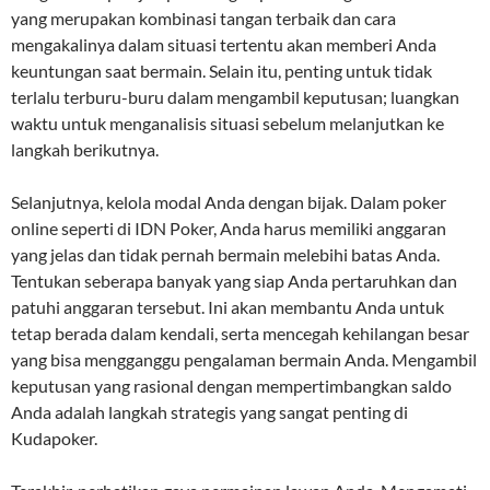
yang merupakan kombinasi tangan terbaik dan cara
mengakalinya dalam situasi tertentu akan memberi Anda
keuntungan saat bermain. Selain itu, penting untuk tidak
terlalu terburu-buru dalam mengambil keputusan; luangkan
waktu untuk menganalisis situasi sebelum melanjutkan ke
langkah berikutnya.
Selanjutnya, kelola modal Anda dengan bijak. Dalam poker
online seperti di IDN Poker, Anda harus memiliki anggaran
yang jelas dan tidak pernah bermain melebihi batas Anda.
Tentukan seberapa banyak yang siap Anda pertaruhkan dan
patuhi anggaran tersebut. Ini akan membantu Anda untuk
tetap berada dalam kendali, serta mencegah kehilangan besar
yang bisa mengganggu pengalaman bermain Anda. Mengambil
keputusan yang rasional dengan mempertimbangkan saldo
Anda adalah langkah strategis yang sangat penting di
Kudapoker.