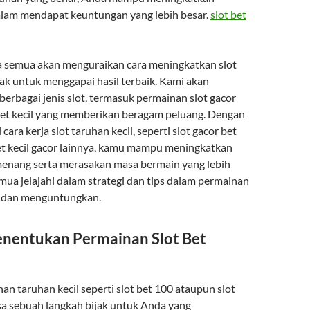
lam mendapat keuntungan yang lebih besar.
slot bet
kita semua akan menguraikan cara meningkatkan slot
ak untuk menggapai hasil terbaik. Kami akan
erbagai jenis slot, termasuk permainan slot gacor
t bet kecil yang memberikan beragam peluang. Dengan
ara kerja slot taruhan kecil, seperti slot gacor bet
bet kecil gacor lainnya, kamu mampu meningkatkan
enang serta merasakan masa bermain yang lebih
emua jelajahi dalam strategi dan tips dalam permainan
en dan menguntungkan.
enentukan Permainan Slot Bet
n taruhan kecil seperti slot bet 100 ataupun slot
isa sebuah langkah bijak untuk Anda yang