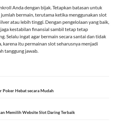
ankroll Anda dengan bijak. Tetapkan batasan untuk
it jumlah bermain, terutama ketika menggunakan slot
ilver atau lebih tinggi. Dengan pengelolaan yang baik,
ga kestabilan finansial sambil tetap tetap
. Selalu ingat agar bermain secara santai dan tidak
, karena itu permainan slot seharusnya menjadi
ah tanggung jawab.
n
ar Poker Hebat secara Mudah
an Memilih Website Slot Daring Terbaik