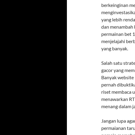
berkeinginan me
menginvestasik
yang lebih renda
dan menambah ke
permainan bet 
menjelajahi ber
yang banyak.
Salah satu strat
gacor yang memb
Banyak website 
pernah dibuktik
riset membaca u
menawarkan RTP 
menang dalam ja
Jangan lupa ag
permaianan taru