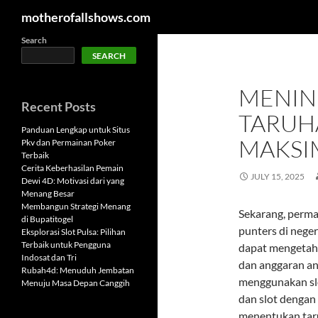
Search
motherofallshows.com
Skip
Search
SEARCH
to
content
MENIN
Recent Posts
TARUHA
Panduan Lengkap untuk Situs
MAKSI
Pkv dan Permainan Poker
Terbaik
Cerita Keberhasilan Pemain
JULY 15, 2025
Dewi 4D: Motivasi dari yang
Menang Besar
Membangun Strategi Menang
Sekarang, perma
di Bupatitogel
punters di neger
Eksplorasi Slot Pulsa: Pilihan
Terbaik untuk Pengguna
dapat mengetahu
Indosat dan Tri
dan anggaran an
Rubah4d: Menuduh Jembatan
menggunakan slot
Menuju Masa Depan Canggih
dan slot dengan 
menentukan tar