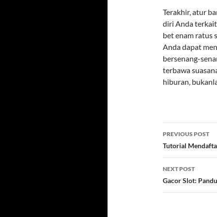
Terakhir, atur b
diri Anda terka
bet enam ratus s
Anda dapat menja
bersenang-senang
terbawa suasana
hiburan, bukanl
Post
PREVIOUS POST
navigatio
Tutorial Mendaft
NEXT POST
Gacor Slot: Pandu