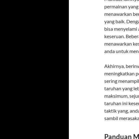
permainan yang 
menawarkan ber
yang baik. Deng
bisa menyelami
keseruan. Bebe
menawarkan kese
anda untuk mend
Akhirnya, berin
meningkatkan pe
sering menampil
taruhan yang le
maksimum, seju
taruhan ini ke
taktik yang, an
sambil merasak
Panduan M