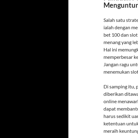
Menguntu
Salah satu stra
ialah dengan mem
bet 100 dan slot
menang yang leb
Hal ini memungk
memperbesar k
Jangan ragu untu
menemukan slot 
Di samping itu,
diberikan ditawa
online menawark
dapat membantu
harus sedikit ua
ketentuan untuk
meraih keuntung