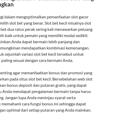
ngkan
tegi dalam mengoptimalkan pemanfaatan slot gacor
ilih slot bet yang benar. Slot bet kecil misalnya slot
 bet dua ratus perak sering kali menawarkan peluang
ih baik untuk pemain yang memiliki modal sedikit.
inkan Anda dapat bermain lebih panjang dan
emungkinan mendapatkan kombinasi kemenangan.
k sejumlah variasi slot bet kecil tersebut untuk
paling sesuai dengan cara bermain Anda.
 penting agar memanfaatkan bonus dan promosi yang
rkan pada situs slot bet kecil. Bersebelahan web slot
an bonus deposit dan putaran gratis, yang dapat
 Anda mendapat pengalaman bermain tanpa harus
ng. Jangan lupa Anda meninjau syarat serta
 memahami cara fungsi bonus ini sehingga dapat
an optimal dari setiap putaran yang Anda mainkan.