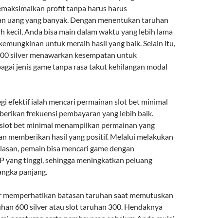
maksimalkan profit tanpa harus harus
an uang yang banyak. Dengan menentukan taruhan
h kecil, Anda bisa main dalam waktu yang lebih lama
mungkinan untuk meraih hasil yang baik. Selain itu,
100 silver menawarkan kesempatan untuk
bagai jenis game tanpa rasa takut kehilangan modal
egi efektif ialah mencari permainan slot bet minimal
erikan frekuensi pembayaran yang lebih baik.
slot bet minimal menampilkan permainan yang
an memberikan hasil yang positif. Melalui melakukan
lasan, pemain bisa mencari game dengan
yang tinggi, sehingga meningkatkan peluang
ngka panjang.
ar memperhatikan batasan taruhan saat memutuskan
han 600 silver atau slot taruhan 300. Hendaknya