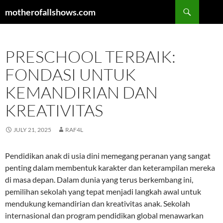
Skip
Search
motherofallshows.com
to
content
PRESCHOOL TERBAIK:
FONDASI UNTUK
KEMANDIRIAN DAN
KREATIVITAS
JULY 21, 2025
RAF4L
Pendidikan anak di usia dini memegang peranan yang sangat
penting dalam membentuk karakter dan keterampilan mereka
di masa depan. Dalam dunia yang terus berkembang ini,
pemilihan sekolah yang tepat menjadi langkah awal untuk
mendukung kemandirian dan kreativitas anak. Sekolah
internasional dan program pendidikan global menawarkan