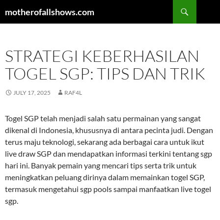
Skip
Search
motherofallshows.com
to
content
STRATEGI KEBERHASILAN
TOGEL SGP: TIPS DAN TRIK
JULY 17, 2025
RAF4L
Togel SGP telah menjadi salah satu permainan yang sangat
dikenal di Indonesia, khususnya di antara pecinta judi. Dengan
terus maju teknologi, sekarang ada berbagai cara untuk ikut
live draw SGP dan mendapatkan informasi terkini tentang sgp
hari ini. Banyak pemain yang mencari tips serta trik untuk
meningkatkan peluang dirinya dalam memainkan togel SGP,
termasuk mengetahui sgp pools sampai manfaatkan live togel
sgp.