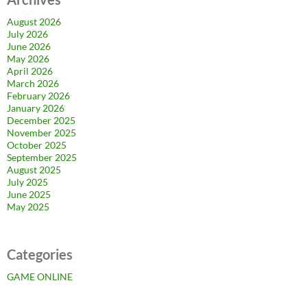
August 2026
July 2026
June 2026
May 2026
April 2026
March 2026
February 2026
January 2026
December 2025
November 2025
October 2025
September 2025
August 2025
July 2025
June 2025
May 2025
Categories
GAME ONLINE