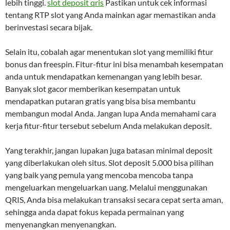
lebih tinggi.
slot deposit qris
Pastikan untuk cek informasi
tentang RTP slot yang Anda mainkan agar memastikan anda
berinvestasi secara bijak.
Selain itu, cobalah agar menentukan slot yang memiliki fitur
bonus dan freespin. Fitur-fitur ini bisa menambah kesempatan
anda untuk mendapatkan kemenangan yang lebih besar.
Banyak slot gacor memberikan kesempatan untuk
mendapatkan putaran gratis yang bisa bisa membantu
membangun modal Anda. Jangan lupa Anda memahami cara
kerja fitur-fitur tersebut sebelum Anda melakukan deposit.
Yang terakhir, jangan lupakan juga batasan minimal deposit
yang diberlakukan oleh situs. Slot deposit 5.000 bisa pilihan
yang baik yang pemula yang mencoba mencoba tanpa
mengeluarkan mengeluarkan uang. Melalui menggunakan
QRIS, Anda bisa melakukan transaksi secara cepat serta aman,
sehingga anda dapat fokus kepada permainan yang
menyenangkan menyenangkan.