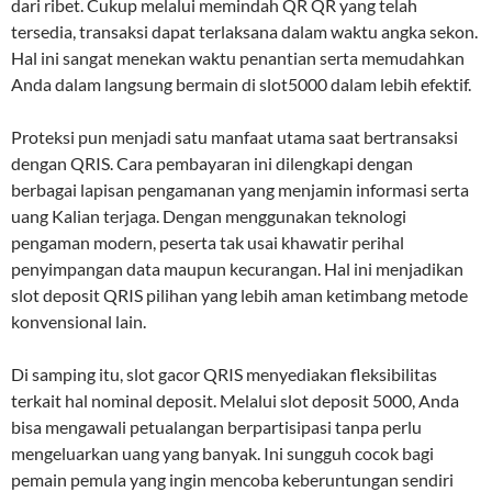
dari ribet. Cukup melalui memindah QR QR yang telah
tersedia, transaksi dapat terlaksana dalam waktu angka sekon.
Hal ini sangat menekan waktu penantian serta memudahkan
Anda dalam langsung bermain di slot5000 dalam lebih efektif.
Proteksi pun menjadi satu manfaat utama saat bertransaksi
dengan QRIS. Cara pembayaran ini dilengkapi dengan
berbagai lapisan pengamanan yang menjamin informasi serta
uang Kalian terjaga. Dengan menggunakan teknologi
pengaman modern, peserta tak usai khawatir perihal
penyimpangan data maupun kecurangan. Hal ini menjadikan
slot deposit QRIS pilihan yang lebih aman ketimbang metode
konvensional lain.
Di samping itu, slot gacor QRIS menyediakan fleksibilitas
terkait hal nominal deposit. Melalui slot deposit 5000, Anda
bisa mengawali petualangan berpartisipasi tanpa perlu
mengeluarkan uang yang banyak. Ini sungguh cocok bagi
pemain pemula yang ingin mencoba keberuntungan sendiri