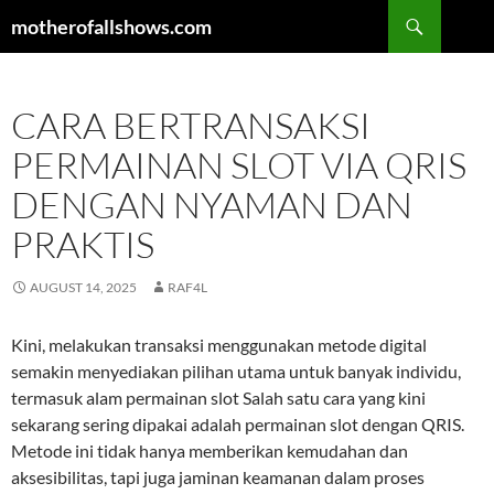
Skip
Search
motherofallshows.com
to
content
CARA BERTRANSAKSI
PERMAINAN SLOT VIA QRIS
DENGAN NYAMAN DAN
PRAKTIS
AUGUST 14, 2025
RAF4L
Kini, melakukan transaksi menggunakan metode digital
semakin menyediakan pilihan utama untuk banyak individu,
termasuk alam permainan slot Salah satu cara yang kini
sekarang sering dipakai adalah permainan slot dengan QRIS.
Metode ini tidak hanya memberikan kemudahan dan
aksesibilitas, tapi juga jaminan keamanan dalam proses