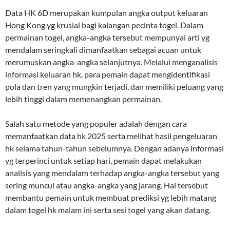
Data HK 6D merupakan kumpulan angka output keluaran
Hong Kong yg krusial bagi kalangan pecinta togel. Dalam
permainan togel, angka-angka tersebut mempunyai arti yg
mendalam seringkali dimanfaatkan sebagai acuan untuk
merumuskan angka-angka selanjutnya. Melalui menganalisis
informasi keluaran hk, para pemain dapat mengidentifikasi
pola dan tren yang mungkin terjadi, dan memiliki peluang yang
lebih tinggi dalam memenangkan permainan.
Salah satu metode yang populer adalah dengan cara
memanfaatkan data hk 2025 serta melihat hasil pengeluaran
hk selama tahun-tahun sebelumnya. Dengan adanya informasi
yg terperinci untuk setiap hari, pemain dapat melakukan
analisis yang mendalam terhadap angka-angka tersebut yang
sering muncul atau angka-angka yang jarang. Hal tersebut
membantu pemain untuk membuat prediksi yg lebih matang
dalam togel hk malam ini serta sesi togel yang akan datang.