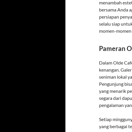
menambah esteti
bersama Anda ag
persiapan penya
selalu siap unt
momen-momen is
Pameran Ol
Dalam Olde Café
kenangan. Galeri
seniman lokal ya
Pengunjung bisa
yang menarik pe
segara dari dap
pengalaman yan
Setiap mingguny
yang berbagai te