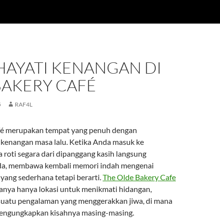
AYATI KENANGAN DI
BAKERY CAFÉ
5
RAF4L
fé merupakan tempat yang penuh dengan
kenangan masa lalu. Ketika Anda masuk ke
 roti segara dari dipanggang kasih langsung
a, membawa kembali memori indah mengenai
ng sederhana tetapi berarti.
The Olde Bakery Cafe
hanya hanya lokasi untuk menikmati hidangan,
suatu pengalaman yang menggerakkan jiwa, di mana
mengungkapkan kisahnya masing-masing.