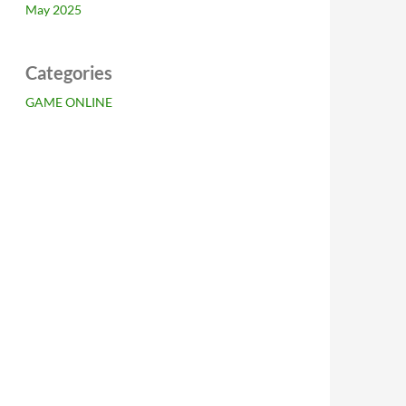
May 2025
Categories
GAME ONLINE