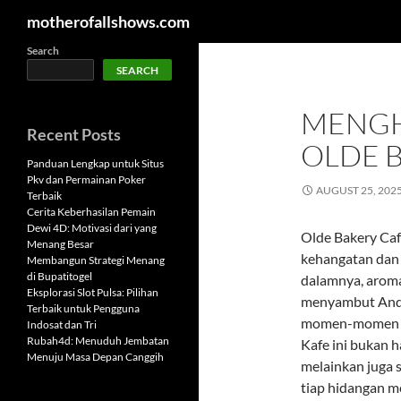
Search
motherofallshows.com
Skip
Search
SEARCH
to
content
MENGH
Recent Posts
OLDE 
Panduan Lengkap untuk Situs
Pkv dan Permainan Poker
AUGUST 25, 202
Terbaik
Cerita Keberhasilan Pemain
Dewi 4D: Motivasi dari yang
Olde Bakery Ca
Menang Besar
kehangatan dan 
Membangun Strategi Menang
di Bupatitogel
dalamnya, aroma
Eksplorasi Slot Pulsa: Pilihan
menyambut And
Terbaik untuk Pengguna
momen-momen ya
Indosat dan Tri
Rubah4d: Menuduh Jembatan
Kafe ini bukan 
Menuju Masa Depan Canggih
melainkan juga 
tiap hidangan 