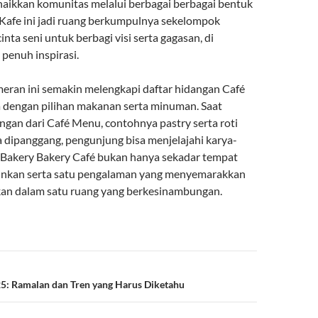
aikkan komunitas melalui berbagai berbagai bentuk
. Kafe ini jadi ruang berkumpulnya sekelompok
nta seni untuk berbagi visi serta gagasan, di
penuh inspirasi.
ran ini semakin melengkapi daftar hidangan Café
 dengan pilihan makanan serta minuman. Saat
gan dari Café Menu, contohnya pastry serta roti
 dipanggang, pengunjung bisa menjelajahi karya-
e Bakery Bakery Café bukan hanya sekadar tempat
ainkan serta satu pengalaman yang menyemarakkan
kan dalam satu ruang yang berkesinambungan.
n
5: Ramalan dan Tren yang Harus Diketahu