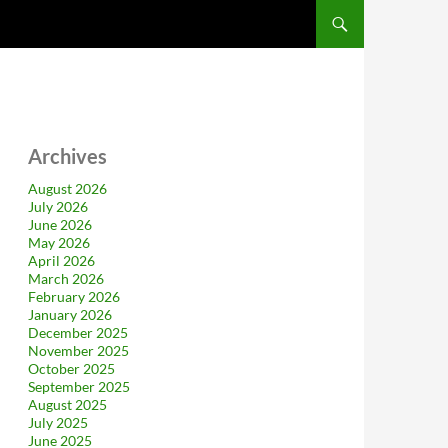
Archives
August 2026
July 2026
June 2026
May 2026
April 2026
March 2026
February 2026
January 2026
December 2025
November 2025
October 2025
September 2025
August 2025
July 2025
June 2025