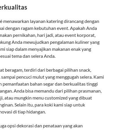
erkualitas
é menawarkan layanan katering dirancang dengan
uai dengan ragam kebutuhan event. Apakah Anda
kan pernikahan, hari jadi, atau event korporat,
ukung Anda mewujudkan pengalaman kuliner yang
ami siap dalam menyajikan makanan enak yang
sesuai tema dan selera Anda.
 beragam, terdiri dari berbagai pilihan snack,
sampai pencuci mulut yang menggugah selera. Kami
 pemanfaatan bahan segar dan berkualitas tinggi
dangan. Anda bisa memandu dari pilihan prasmanan,
aji, atau mungkin menu customized yang dibuat
ginan. Selain itu, para koki kami siap untuk
vasi di tiap hidangan.
 juga opsi dekorasi dan penataan yang akan