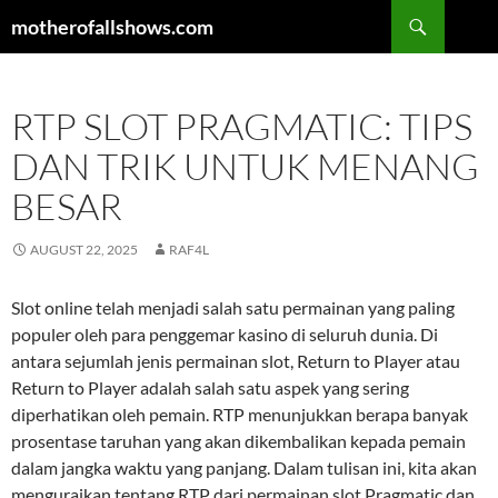
Skip
Search
motherofallshows.com
to
content
RTP SLOT PRAGMATIC: TIPS
DAN TRIK UNTUK MENANG
BESAR
AUGUST 22, 2025
RAF4L
Slot online telah menjadi salah satu permainan yang paling
populer oleh para penggemar kasino di seluruh dunia. Di
antara sejumlah jenis permainan slot, Return to Player atau
Return to Player adalah salah satu aspek yang sering
diperhatikan oleh pemain. RTP menunjukkan berapa banyak
prosentase taruhan yang akan dikembalikan kepada pemain
dalam jangka waktu yang panjang. Dalam tulisan ini, kita akan
menguraikan tentang RTP dari permainan slot Pragmatic dan