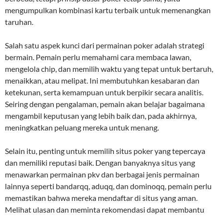
mengumpulkan kombinasi kartu terbaik untuk memenangkan
taruhan.
Salah satu aspek kunci dari permainan poker adalah strategi
bermain. Pemain perlu memahami cara membaca lawan,
mengelola chip, dan memilih waktu yang tepat untuk bertaruh,
menaikkan, atau melipat. Ini membutuhkan kesabaran dan
ketekunan, serta kemampuan untuk berpikir secara analitis.
Seiring dengan pengalaman, pemain akan belajar bagaimana
mengambil keputusan yang lebih baik dan, pada akhirnya,
meningkatkan peluang mereka untuk menang.
Selain itu, penting untuk memilih situs poker yang tepercaya
dan memiliki reputasi baik. Dengan banyaknya situs yang
menawarkan permainan pkv dan berbagai jenis permainan
lainnya seperti bandarqq, aduqq, dan dominoqq, pemain perlu
memastikan bahwa mereka mendaftar di situs yang aman.
Melihat ulasan dan meminta rekomendasi dapat membantu