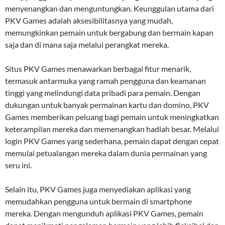
menyenangkan dan menguntungkan. Keunggulan utama dari
PKV Games adalah aksesibilitasnya yang mudah,
memungkinkan pemain untuk bergabung dan bermain kapan
saja dan di mana saja melalui perangkat mereka.
Situs PKV Games menawarkan berbagai fitur menarik,
termasuk antarmuka yang ramah pengguna dan keamanan
tinggi yang melindungi data pribadi para pemain. Dengan
dukungan untuk banyak permainan kartu dan domino, PKV
Games memberikan peluang bagi pemain untuk meningkatkan
keterampilan mereka dan memenangkan hadiah besar. Melalui
login PKV Games yang sederhana, pemain dapat dengan cepat
memulai petualangan mereka dalam dunia permainan yang
seru ini.
Selain itu, PKV Games juga menyediakan aplikasi yang
memudahkan pengguna untuk bermain di smartphone
mereka. Dengan mengunduh aplikasi PKV Games, pemain