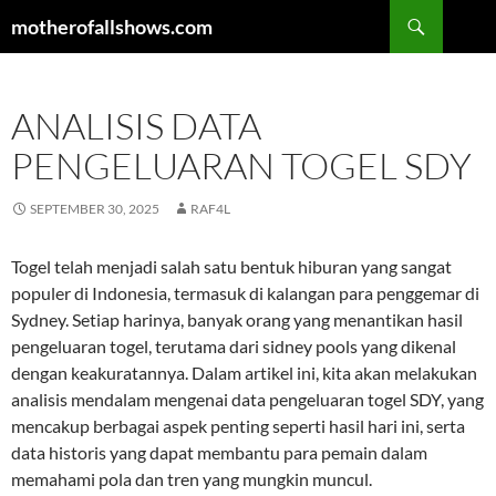
Skip
Search
motherofallshows.com
to
content
ANALISIS DATA
PENGELUARAN TOGEL SDY
SEPTEMBER 30, 2025
RAF4L
Togel telah menjadi salah satu bentuk hiburan yang sangat
populer di Indonesia, termasuk di kalangan para penggemar di
Sydney. Setiap harinya, banyak orang yang menantikan hasil
pengeluaran togel, terutama dari sidney pools yang dikenal
dengan keakuratannya. Dalam artikel ini, kita akan melakukan
analisis mendalam mengenai data pengeluaran togel SDY, yang
mencakup berbagai aspek penting seperti hasil hari ini, serta
data historis yang dapat membantu para pemain dalam
memahami pola dan tren yang mungkin muncul.