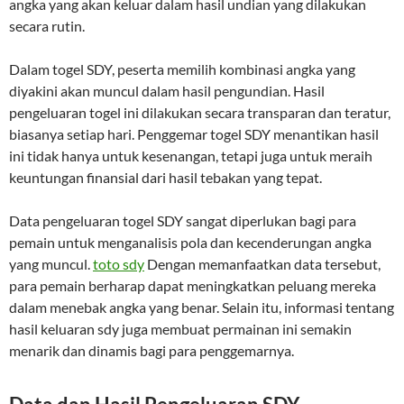
angka yang akan keluar dalam hasil undian yang dilakukan
secara rutin.
Dalam togel SDY, peserta memilih kombinasi angka yang
diyakini akan muncul dalam hasil pengundian. Hasil
pengeluaran togel ini dilakukan secara transparan dan teratur,
biasanya setiap hari. Penggemar togel SDY menantikan hasil
ini tidak hanya untuk kesenangan, tetapi juga untuk meraih
keuntungan finansial dari hasil tebakan yang tepat.
Data pengeluaran togel SDY sangat diperlukan bagi para
pemain untuk menganalisis pola dan kecenderungan angka
yang muncul.
toto sdy
Dengan memanfaatkan data tersebut,
para pemain berharap dapat meningkatkan peluang mereka
dalam menebak angka yang benar. Selain itu, informasi tentang
hasil keluaran sdy juga membuat permainan ini semakin
menarik dan dinamis bagi para penggemarnya.