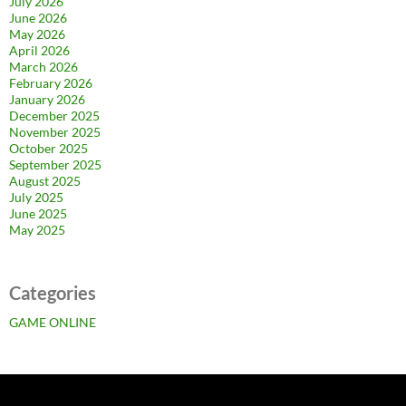
July 2026
June 2026
May 2026
April 2026
March 2026
February 2026
January 2026
December 2025
November 2025
October 2025
September 2025
August 2025
July 2025
June 2025
May 2025
Categories
GAME ONLINE