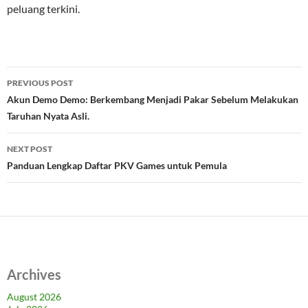
peluang terkini.
Post
PREVIOUS POST
navigation
Akun Demo Demo: Berkembang Menjadi Pakar Sebelum Melakukan
Taruhan Nyata Asli.
NEXT POST
Panduan Lengkap Daftar PKV Games untuk Pemula
Archives
August 2026