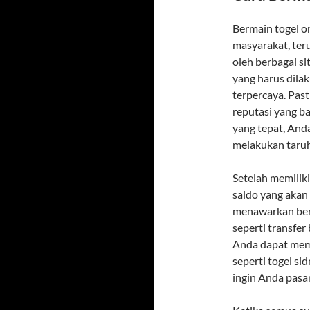
Bermain togel o
masyarakat, te
oleh berbagai si
yang harus dilak
terpercaya. Past
reputasi yang b
yang tepat, And
melakukan taru
Setelah memilik
saldo yang akan
menawarkan be
seperti transfer 
Anda dapat memi
seperti togel si
ingin Anda pasa