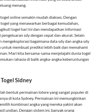
eluang menang.
ni, togel online semakin mudah diakses. Dengan
s togel yang menawarkan berbagai kemudahan,
gikuti togel hari ini dan mendapatkan informasi
i pengeluaran sdy dengan cepat dan akurat. Selain
kan mengeksplorasi bagaimana data sdy dan angka sdy
n untuk membuat prediksi lebih baik dan memahami
nan. Mari kita bersama-sama menjelajahi dunia togel
mukan rahasia di balik angka-angka keberuntungan
 Togel Sidney
alah bentuk permainan lotere yang sangat populer di
usnya di kota Sydney. Permainan ini memungkinkan
milih kombinasi angka yang mereka yakini akan
sil undian. Dengan sistem ini, banyak orang