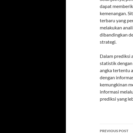
dapat memberik
kemenangan. Sit
terbaru yang per
melakukan anali
dibandingkan de
strategi.
Dalam prediksi 
statistik dengan
angka tertentu 
dengan informas
kemungkinan me
informasi melalu
prediksi yang leb
Post
PREVIOUS POST