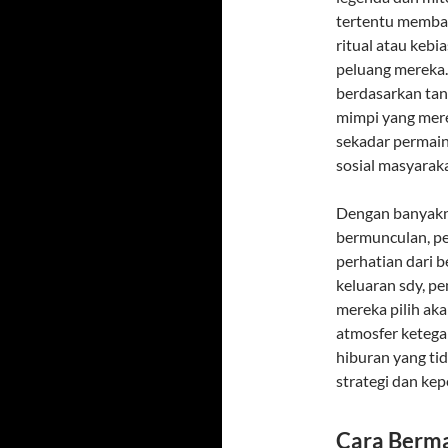
tertentu membaw
ritual atau keb
peluang mereka.
berdasarkan tan
mimpi yang mere
sekadar permaina
sosial masyaraka
Dengan banyakny
bermunculan, pe
perhatian dari b
keluaran sdy, p
mereka pilih ak
atmosfer ketega
hiburan yang ti
strategi dan kep
Cara Berma