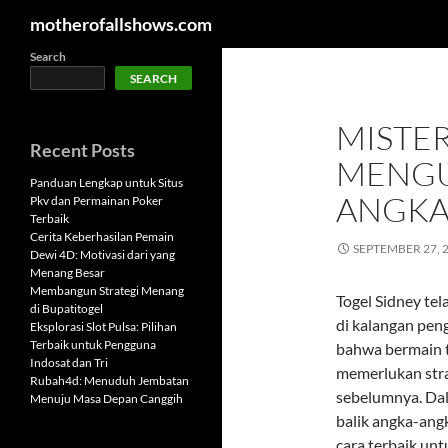
Search
motherofallshows.com
Skip
Search
SEARCH
to
content
MISTER
Recent Posts
MENGU
Panduan Lengkap untuk Situs
ANGKA
Pkv dan Permainan Poker
Terbaik
Cerita Keberhasilan Pemain
SEPTEMBER 27, 
Dewi 4D: Motivasi dari yang
Menang Besar
Membangun Strategi Menang
Togel Sidney tel
di Bupatitogel
di kalangan pen
Eksplorasi Slot Pulsa: Pilihan
Terbaik untuk Pengguna
bahwa bermain t
Indosat dan Tri
memerlukan stra
Rubah4d: Menuduh Jembatan
sebelumnya. Dala
Menuju Masa Depan Canggih
balik angka-ang
cara terbaik un