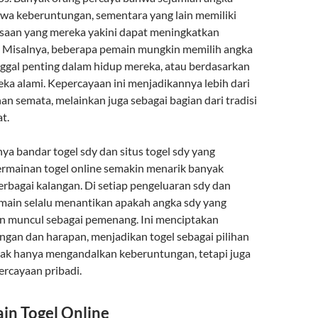
a keberuntungan, sementara yang lain memiliki
iasaan yang mereka yakini dapat meningkatkan
 Misalnya, beberapa pemain mungkin memilih angka
ggal penting dalam hidup mereka, atau berdasarkan
ka alami. Kepercayaan ini menjadikannya lebih dari
n semata, melainkan juga sebagai bagian dari tradisi
t.
a bandar togel sdy dan situs togel sdy yang
rmainan togel online semakin menarik banyak
erbagai kalangan. Di setiap pengeluaran sdy dan
emain selalu menantikan apakah angka sdy yang
an muncul sebagai pemenang. Ini menciptakan
ngan dan harapan, menjadikan togel sebagai pilihan
dak hanya mengandalkan keberuntungan, tetapi juga
ercayaan pribadi.
in Togel Online