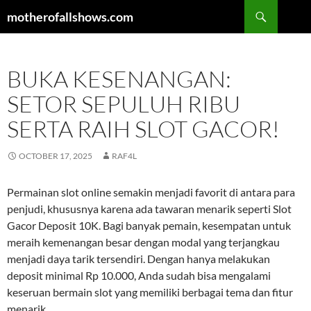
Skip
Search
motherofallshows.com
to
content
BUKA KESENANGAN:
SETOR SEPULUH RIBU
SERTA RAIH SLOT GACOR!
OCTOBER 17, 2025
RAF4L
Permainan slot online semakin menjadi favorit di antara para
penjudi, khususnya karena ada tawaran menarik seperti Slot
Gacor Deposit 10K. Bagi banyak pemain, kesempatan untuk
meraih kemenangan besar dengan modal yang terjangkau
menjadi daya tarik tersendiri. Dengan hanya melakukan
deposit minimal Rp 10.000, Anda sudah bisa mengalami
keseruan bermain slot yang memiliki berbagai tema dan fitur
menarik.