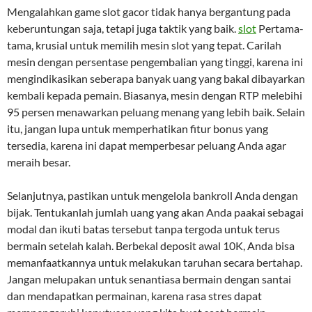
Mengalahkan game slot gacor tidak hanya bergantung pada
keberuntungan saja, tetapi juga taktik yang baik.
slot
Pertama-
tama, krusial untuk memilih mesin slot yang tepat. Carilah
mesin dengan persentase pengembalian yang tinggi, karena ini
mengindikasikan seberapa banyak uang yang bakal dibayarkan
kembali kepada pemain. Biasanya, mesin dengan RTP melebihi
95 persen menawarkan peluang menang yang lebih baik. Selain
itu, jangan lupa untuk memperhatikan fitur bonus yang
tersedia, karena ini dapat memperbesar peluang Anda agar
meraih besar.
Selanjutnya, pastikan untuk mengelola bankroll Anda dengan
bijak. Tentukanlah jumlah uang yang akan Anda paakai sebagai
modal dan ikuti batas tersebut tanpa tergoda untuk terus
bermain setelah kalah. Berbekal deposit awal 10K, Anda bisa
memanfaatkannya untuk melakukan taruhan secara bertahap.
Jangan melupakan untuk senantiasa bermain dengan santai
dan mendapatkan permainan, karena rasa stres dapat