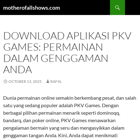
Skip
Search
motherofallshows.com
to
content
DOWNLOAD APLIKASI PKV
GAMES: PERMAINAN
DALAM GENGGAMAN
ANDA
OCTOBER 13, 2025
RAF4L
Dunia permainan online semakin berkembang pesat, dan salah
satu yang sedang populer adalah PKV Games. Dengan
berbagai pilihan permainan menarik seperti dominoqq,
bandarq, dan poker online, PKV Games menawarkan
pengalaman bermain yang seru dan mengasyikkan dalam
genggaman tangan Anda. Kini, Anda dapat menikmati