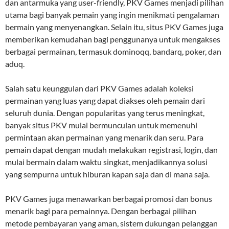
dan antarmuka yang user-friendly, PKV Games menjadi pilihan
utama bagi banyak pemain yang ingin menikmati pengalaman
bermain yang menyenangkan. Selain itu, situs PKV Games juga
memberikan kemudahan bagi penggunanya untuk mengakses
berbagai permainan, termasuk dominoqq, bandarq, poker, dan
aduq.
Salah satu keunggulan dari PKV Games adalah koleksi
permainan yang luas yang dapat diakses oleh pemain dari
seluruh dunia. Dengan popularitas yang terus meningkat,
banyak situs PKV mulai bermunculan untuk memenuhi
permintaan akan permainan yang menarik dan seru. Para
pemain dapat dengan mudah melakukan registrasi, login, dan
mulai bermain dalam waktu singkat, menjadikannya solusi
yang sempurna untuk hiburan kapan saja dan di mana saja.
PKV Games juga menawarkan berbagai promosi dan bonus
menarik bagi para pemainnya. Dengan berbagai pilihan
metode pembayaran yang aman, sistem dukungan pelanggan