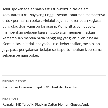
Jeniuspoker adalah salah satu sub-komunitas dalam
komunitas IDN Play yang unggul sebab komitmen membernya
untuk permainan poker. Melalui sejumlah event dan kegiatan
yang diadakan yang berlangsung, Komunitas Jeniuspoker
memberikan peluang bagi anggota agar memperlihatkan
kemampuan mereka pada panggung yang lebih lebih besar.
Komunitas ini tidak hanya fokus di keberhasilan, melainkan
juga pada pengalaman belajar serta pertumbuhan k bersama
sebagai pemain poker.
Post
PREVIOUS POST
navigation
Kumpulan Informasi Togel SDY: Hasil dan Prediksi
NEXT POST
Ramalan HK Terbaik: Siapkan Daftar Nomor Khusus Anda