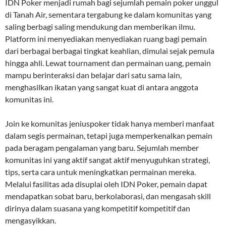
IDN Poker menjadi rumah bagi sejumlah pemain poker unggul
di Tanah Air, sementara tergabung ke dalam komunitas yang
saling berbagi saling mendukung dan memberikan ilmu.
Platform ini menyediakan menyediakan ruang bagi pemain
dari berbagai berbagai tingkat keahlian, dimulai sejak pemula
hingga ahli. Lewat tournament dan permainan uang, pemain
mampu berinteraksi dan belajar dari satu sama lain,
menghasilkan ikatan yang sangat kuat di antara anggota
komunitas ini.
Join ke komunitas jeniuspoker tidak hanya memberi manfaat
dalam segis permainan, tetapi juga memperkenalkan pemain
pada beragam pengalaman yang baru. Sejumlah member
komunitas ini yang aktif sangat aktif menyuguhkan strategi,
tips, serta cara untuk meningkatkan permainan mereka.
Melalui fasilitas ada disuplai oleh IDN Poker, pemain dapat
mendapatkan sobat baru, berkolaborasi, dan mengasah skill
dirinya dalam suasana yang kompetitif kompetitif dan
mengasyikkan.