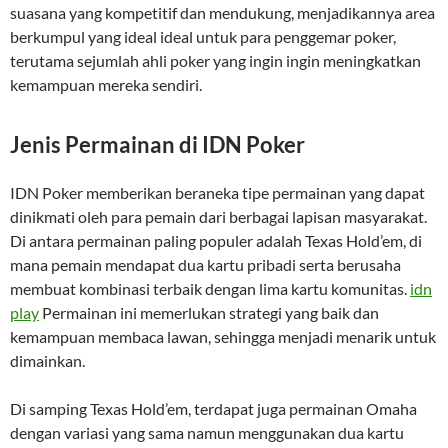
suasana yang kompetitif dan mendukung, menjadikannya area
berkumpul yang ideal ideal untuk para penggemar poker,
terutama sejumlah ahli poker yang ingin ingin meningkatkan
kemampuan mereka sendiri.
Jenis Permainan di IDN Poker
IDN Poker memberikan beraneka tipe permainan yang dapat
dinikmati oleh para pemain dari berbagai lapisan masyarakat.
Di antara permainan paling populer adalah Texas Hold’em, di
mana pemain mendapat dua kartu pribadi serta berusaha
membuat kombinasi terbaik dengan lima kartu komunitas.
idn
play
Permainan ini memerlukan strategi yang baik dan
kemampuan membaca lawan, sehingga menjadi menarik untuk
dimainkan.
Di samping Texas Hold’em, terdapat juga permainan Omaha
dengan variasi yang sama namun menggunakan dua kartu