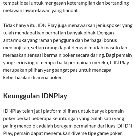
tempat ideal untuk mengasah keterampilan dan bertanding
melawan lawan-lawan yang handal.
Tidak hanya itu, IDN Play juga menawarkan jeniuspoker yang
telah mendapatkan perhatian banyak pihak. Dengan
antarmuka yang ramah pengguna dan berbagai bonus
menjanjikan, setiap orang dapat dengan mudah masuk dan
merasakan sensasi bermain poker secara daring. Bagi pemain
yang serius ingin memperbaiki permainan mereka, IDN Play
merupakan pilihan yang sangat pas untuk mencapai
keberhasilan di arena poker.
Keunggulan IDNPlay
IDNPlay telah jadi platform pilihan untuk banyak pemain
poker berkat beberapa keuntungan yang. Salah satu yang
paling mencolok adalah beragam permainan dari luas. Di IDN
Play, pemain dapat menemukan diverse tipe game poker,