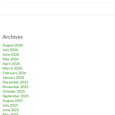
Archives
August 2026
July 2026
June 2026
May 2026
April 2026
March 2026
February 2026
January 2026
December 2025
November 2025
October 2025
September 2025
August 2025
July 2025
June 2025
May 2025