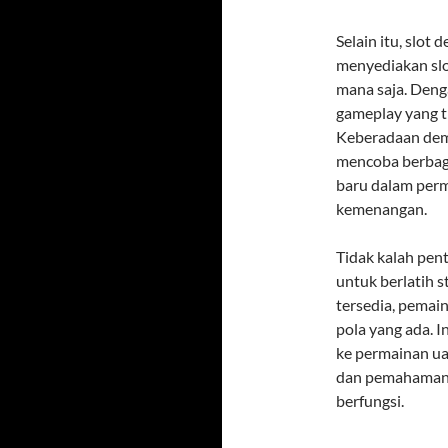
Selain itu, slot
menyediakan slo
mana saja. Denga
gameplay yang ti
Keberadaan dem
mencoba berbaga
baru dalam per
kemenangan.
Tidak kalah pen
untuk berlatih s
tersedia, pemai
pola yang ada. 
ke permainan ua
dan pemahaman y
berfungsi.