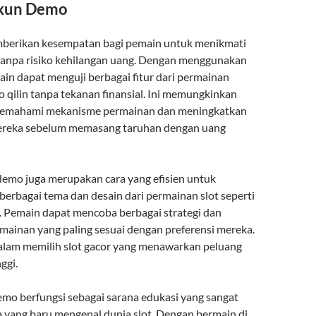
kun Demo
erikan kesempatan bagi pemain untuk menikmati
tanpa risiko kehilangan uang. Dengan menggunakan
in dapat menguji berbagai fitur dari permainan
o qilin tanpa tekanan finansial. Ini memungkinkan
emahami mekanisme permainan dan meningkatkan
ereka sebelum memasang taruhan dengan uang
 demo juga merupakan cara yang efisien untuk
berbagai tema dan desain dari permainan slot seperti
n. Pemain dapat mencoba berbagai strategi dan
inan yang paling sesuai dengan preferensi mereka.
lam memilih slot gacor yang menawarkan peluang
ggi.
demo berfungsi sebagai sarana edukasi yang sangat
a yang baru mengenal dunia slot. Dengan bermain di