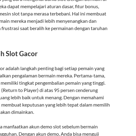
ka dapat mempelajari aturan dasar, fitur bonus,
 mesin slot tanpa merasa terbebani. Hal ini membuat
main mereka menjadi lebih menyenangkan dan
 frustrasi saat beralih ke permainan dengan taruhan
ih Slot Gacor
cor adalah langkah penting bagi setiap pemain yang
alkan pengalaman bermain mereka. Pertama-tama,
g memiliki tingkat pengembalian pemain yang tinggi.
(Return to Player) di atas 95 persen cenderung
uang lebih baik untuk menang. Dengan memahami
 membuat keputusan yang lebih tepat dalam memilih
akan dimainkan.
ba manfaatkan akun demo slot sebelum bermain
ngguhan. Dengan akun demo, Anda bisa menguji