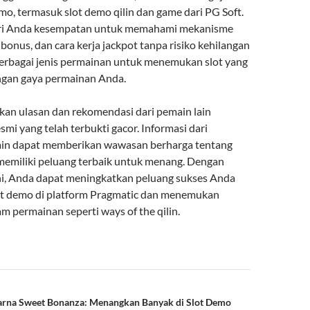
mo, termasuk slot demo qilin dan game dari PG Soft.
ri Anda kesempatan untuk memahami mekanisme
 bonus, dan cara kerja jackpot tanpa risiko kehilangan
erbagai jenis permainan untuk menemukan slot yang
ngan gaya permainan Anda.
ikan ulasan dan rekomendasi dari pemain lain
smi yang telah terbukti gacor. Informasi dari
in dapat memberikan wawasan berharga tentang
memiliki peluang terbaik untuk menang. Dengan
ini, Anda dapat meningkatkan peluang sukses Anda
ot demo di platform Pragmatic dan menemukan
m permainan seperti ways of the qilin.
n
rna Sweet Bonanza: Menangkan Banyak di Slot Demo