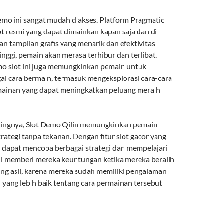
 demo ini sangat mudah diakses. Platform Pragmatic
t resmi yang dapat dimainkan kapan saja dan di
n tampilan grafis yang menarik dan efektivitas
nggi, pemain akan merasa terhibur dan terlibat.
o slot ini juga memungkinkan pemain untuk
i cara bermain, termasuk mengeksplorasi cara-cara
mainan yang dapat meningkatkan peluang meraih
tingnya, Slot Demo Qilin memungkinkan pemain
trategi tanpa tekanan. Dengan fitur slot gacor yang
n dapat mencoba berbagai strategi dan mempelajari
Ini memberi mereka keuntungan ketika mereka beralih
ng asli, karena mereka sudah memiliki pengalaman
ang lebih baik tentang cara permainan tersebut