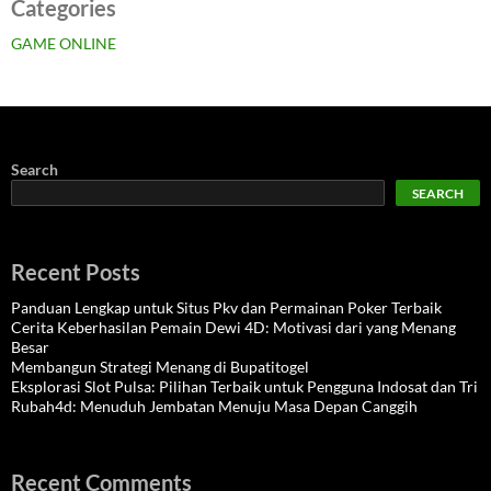
Categories
GAME ONLINE
Search
SEARCH
Recent Posts
Panduan Lengkap untuk Situs Pkv dan Permainan Poker Terbaik
Cerita Keberhasilan Pemain Dewi 4D: Motivasi dari yang Menang
Besar
Membangun Strategi Menang di Bupatitogel
Eksplorasi Slot Pulsa: Pilihan Terbaik untuk Pengguna Indosat dan Tri
Rubah4d: Menuduh Jembatan Menuju Masa Depan Canggih
Recent Comments