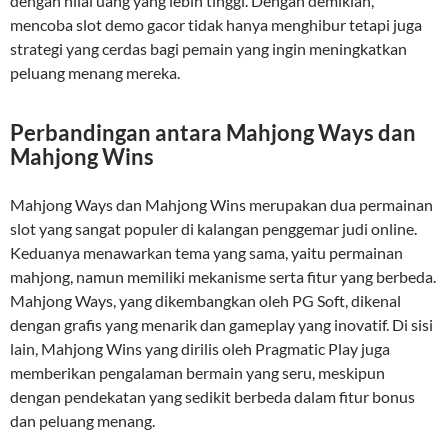
dengan nilai uang yang lebih tinggi. Dengan demikian,
mencoba slot demo gacor tidak hanya menghibur tetapi juga
strategi yang cerdas bagi pemain yang ingin meningkatkan
peluang menang mereka.
Perbandingan antara Mahjong Ways dan
Mahjong Wins
Mahjong Ways dan Mahjong Wins merupakan dua permainan
slot yang sangat populer di kalangan penggemar judi online.
Keduanya menawarkan tema yang sama, yaitu permainan
mahjong, namun memiliki mekanisme serta fitur yang berbeda.
Mahjong Ways, yang dikembangkan oleh PG Soft, dikenal
dengan grafis yang menarik dan gameplay yang inovatif. Di sisi
lain, Mahjong Wins yang dirilis oleh Pragmatic Play juga
memberikan pengalaman bermain yang seru, meskipun
dengan pendekatan yang sedikit berbeda dalam fitur bonus
dan peluang menang.