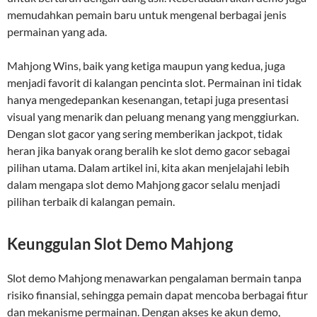
memudahkan pemain baru untuk mengenal berbagai jenis
permainan yang ada.
Mahjong Wins, baik yang ketiga maupun yang kedua, juga
menjadi favorit di kalangan pencinta slot. Permainan ini tidak
hanya mengedepankan kesenangan, tetapi juga presentasi
visual yang menarik dan peluang menang yang menggiurkan.
Dengan slot gacor yang sering memberikan jackpot, tidak
heran jika banyak orang beralih ke slot demo gacor sebagai
pilihan utama. Dalam artikel ini, kita akan menjelajahi lebih
dalam mengapa slot demo Mahjong gacor selalu menjadi
pilihan terbaik di kalangan pemain.
Keunggulan Slot Demo Mahjong
Slot demo Mahjong menawarkan pengalaman bermain tanpa
risiko finansial, sehingga pemain dapat mencoba berbagai fitur
dan mekanisme permainan. Dengan akses ke akun demo,