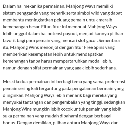
Dalam hal mekanika permainan, Mahjong Ways memiliki
sistem pengganda yang menarik serta simbol wild yang dapat
membantu meningkatkan peluang pemain untuk meraih
kemenangan besar. Fitur-fitur ini membuat Mahjong Ways
lebih unggul dalam hal potensi payout, menjadikannya pilihan
favorit bagi para pemain yang mencari slot gacor. Sementara
itu, Mahjong Wins menonjol dengan fitur Free Spins yang
memberikan kesempatan lebih untuk mendapatkan
kemenangan tanpa harus mempertaruhkan modal lebih,
namun dengan sifat permainan yang agak lebih sederhana.
Meski kedua permainan ini berbagi tema yang sama, preferensi
pemain sering kali tergantung pada pengalaman bermain yang
diinginkan. Mahjong Ways lebih menarik bagi mereka yang
menyukai tantangan dan pengembalian yang tinggi, sedangkan
Mahjong Wins mungkin lebih cocok untuk pemain yang lebih
suka permainan yang mudah dipahami dengan berbagai
bonus. Dengan demikian, pilihan antara Mahjong Ways dan