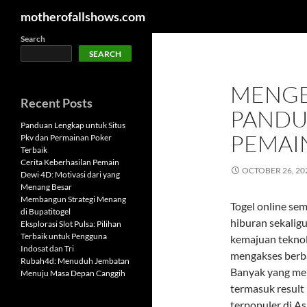
Search
motherofallshows.com
Skip
Search
SEARCH
to
content
MENGE
Recent Posts
PANDU
Panduan Lengkap untuk Situs
PEMAI
Pkv dan Permainan Poker
Terbaik
Cerita Keberhasilan Pemain
OCTOBER 26, 20
Dewi 4D: Motivasi dari yang
Menang Besar
Membangun Strategi Menang
Togel online se
di Bupatitogel
hiburan sekali
Eksplorasi Slot Pulsa: Pilihan
Terbaik untuk Pengguna
kemajuan teknol
Indosat dan Tri
mengakses berba
Rubah4d: Menuduh Jembatan
Banyak yang menc
Menuju Masa Depan Canggih
termasuk result 
terpopuler di As