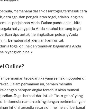
pemula, memahami dasar-dasar togel, termasuk cara
, data sgp, dan pengeluaran togel, adalah langkah
emulai perjalanan Anda. Dalam panduan ini, kita
egala hal yang perlu Anda ketahui tentang togel
erikan tips untuk meningkatkan peluang Anda
 ini. Bergabunglah dengan kami untuk
dunia togel online dan temukan bagaimana Anda
ain yang lebih baik.
el Online?
alah permainan tebak angka yang semakin populer di
akat. Dalam permainan ini, pemain memilih
ka dengan harapan angka tersebut akan muncul
undian. Togel berasal dari istilah "toto gelap" yang
 di Indonesia, namun seiring dengan perkembangan
inan ini kini tersedia secara online melalui berbagai