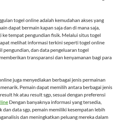
ggulan togel online adalah kemudahan akses yang
ain dapat bermain kapan saja dan di mana saja,
i ke tempat pengundian fisik. Melalui situs togel
apat melihat informasi terkini seperti togel online
hasil pengundian, dan data pengeluaran togel
 memberikan transparansi dan kenyamanan bagi para
l online juga menyediakan berbagai jenis permainan
 menarik. Pemain dapat memilih antara berbagai jenis
 result hk atau result sgp, sesuai dengan preferensi
line
Dengan banyaknya informasi yang tersedia,
k dan data sgp, pemain memiliki kesempatan lebih
ganalisis dan meningkatkan peluang mereka dalam