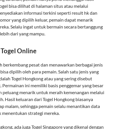
ogel bisa dilihat di halaman situs atau melalui
nyediakan informasi terkini seperti result hk dan
 nomor yang dipilih keluar, pemain dapat menarik
ka. Selalu ingat untuk bermain secara bertanggung
 lebih dari yang mampu.
 Togel Online
lah berkembang pesat dan menawarkan berbagai jenis
isa dipilih oleh para pemain. Salah satu jenis yang
adalah Togel Hongkong atau yang sering disebut
k. Permainan ini memiliki basis penggemar yang besar
 peluang menarik untuk meraih kemenangan melalui
ih. Hasil keluaran dari Togel Hongkong biasanya
p malam, sehingga pemain selalu menantikan data
k menentukan strategi mereka.
ngkong, ada juga Togel Singapore yang dikenal dengan