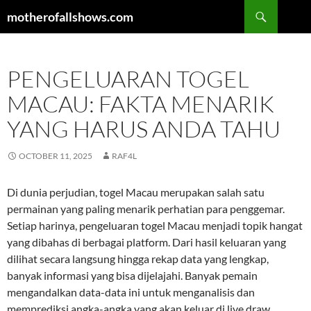
Skip
Search
motherofallshows.com
to
content
PENGELUARAN TOGEL
MACAU: FAKTA MENARIK
YANG HARUS ANDA TAHU
OCTOBER 11, 2025
RAF4L
Di dunia perjudian, togel Macau merupakan salah satu
permainan yang paling menarik perhatian para penggemar.
Setiap harinya, pengeluaran togel Macau menjadi topik hangat
yang dibahas di berbagai platform. Dari hasil keluaran yang
dilihat secara langsung hingga rekap data yang lengkap,
banyak informasi yang bisa dijelajahi. Banyak pemain
mengandalkan data-data ini untuk menganalisis dan
memprediksi angka-angka yang akan keluar di live draw