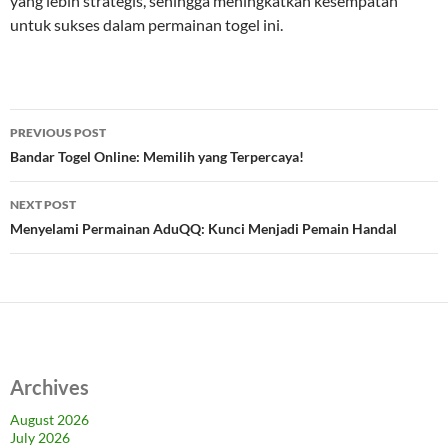
yang lebih strategis, sehingga meningkatkan kesempatan
untuk sukses dalam permainan togel ini.
Post
PREVIOUS POST
navigation
Bandar Togel Online: Memilih yang Terpercaya!
NEXT POST
Menyelami Permainan AduQQ: Kunci Menjadi Pemain Handal
Archives
August 2026
July 2026