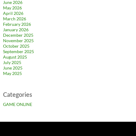
June 2026
May 2026
April 2026
March 2026
February 2026
January 2026
December 2025
November 2025
October 2025
September 2025
August 2025
July 2025
June 2025
May 2025
Categories
GAME ONLINE