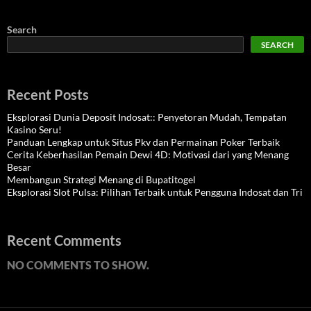
Search
SEARCH
Recent Posts
Eksplorasi Dunia Deposit Indosat:: Penyetoran Mudah, Tempatan
Kasino Seru!
Panduan Lengkap untuk Situs Pkv dan Permainan Poker Terbaik
Cerita Keberhasilan Pemain Dewi 4D: Motivasi dari yang Menang
Besar
Membangun Strategi Menang di Bupatitogel
Eksplorasi Slot Pulsa: Pilihan Terbaik untuk Pengguna Indosat dan Tri
Recent Comments
NO COMMENTS TO SHOW.