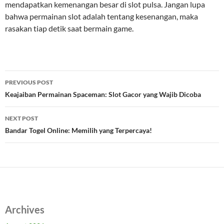
mendapatkan kemenangan besar di slot pulsa. Jangan lupa
bahwa permainan slot adalah tentang kesenangan, maka
rasakan tiap detik saat bermain game.
Post
PREVIOUS POST
navigation
Keajaiban Permainan Spaceman: Slot Gacor yang Wajib Dicoba
NEXT POST
Bandar Togel Online: Memilih yang Terpercaya!
Archives