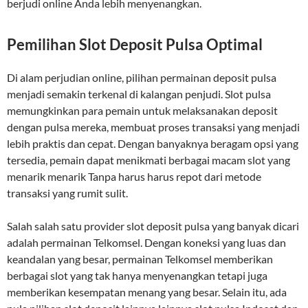
berjudi online Anda lebih menyenangkan.
Pemilihan Slot Deposit Pulsa Optimal
Di alam perjudian online, pilihan permainan deposit pulsa
menjadi semakin terkenal di kalangan penjudi. Slot pulsa
memungkinkan para pemain untuk melaksanakan deposit
dengan pulsa mereka, membuat proses transaksi yang menjadi
lebih praktis dan cepat. Dengan banyaknya beragam opsi yang
tersedia, pemain dapat menikmati berbagai macam slot yang
menarik menarik Tanpa harus harus repot dari metode
transaksi yang rumit sulit.
Salah salah satu provider slot deposit pulsa yang banyak dicari
adalah permainan Telkomsel. Dengan koneksi yang luas dan
keandalan yang besar, permainan Telkomsel memberikan
berbagai slot yang tak hanya menyenangkan tetapi juga
memberikan kesempatan menang yang besar. Selain itu, ada