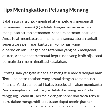
Tips Meningkatkan Peluang Menang
Salah satu cara untuk meningkatkan peluang menang di
permainan DominoQQ adalah dengan memahami dan
menguasai aturan permainan. Sebelum bermain, pastikan
Anda telah membaca dan memahami semua aturan terkait,
seperti cara penilaian kartu dan kombinasi yang
diperbolehkan. Dengan pengetahuan yang baik mengenai
aturan, Anda dapat membuat keputusan yang lebih bijak saat
bermain dan meminimalisasi kesalahan.
Strategi lain yang efektif adalah mengatur modal dengan baik.
Tentukan batas taruhan yang sesuai dengan kemampuan
finansial Anda dan patuhi batas tersebut. Ini akan membantu
Anda menghindari kehilangan lebih dari yang bisa Anda
tanggung. Selain itu, bermain dengan sabar dan tidak terburu-
buru dalam mengambil keputusan dapat meningkatkan