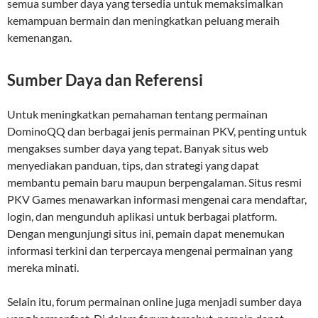
semua sumber daya yang tersedia untuk memaksimalkan
kemampuan bermain dan meningkatkan peluang meraih
kemenangan.
Sumber Daya dan Referensi
Untuk meningkatkan pemahaman tentang permainan
DominoQQ dan berbagai jenis permainan PKV, penting untuk
mengakses sumber daya yang tepat. Banyak situs web
menyediakan panduan, tips, dan strategi yang dapat
membantu pemain baru maupun berpengalaman. Situs resmi
PKV Games menawarkan informasi mengenai cara mendaftar,
login, dan mengunduh aplikasi untuk berbagai platform.
Dengan mengunjungi situs ini, pemain dapat menemukan
informasi terkini dan terpercaya mengenai permainan yang
mereka minati.
Selain itu, forum permainan online juga menjadi sumber daya