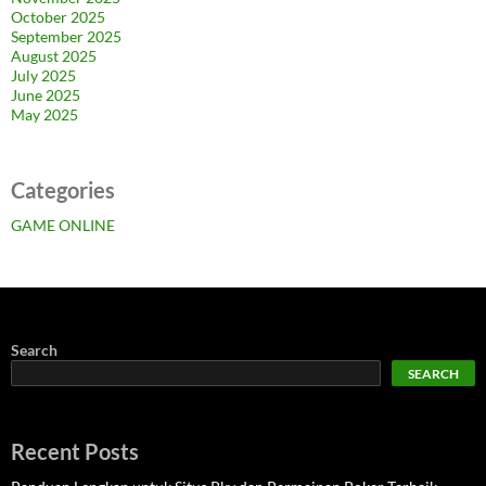
October 2025
September 2025
August 2025
July 2025
June 2025
May 2025
Categories
GAME ONLINE
Search
SEARCH
Recent Posts