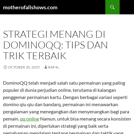
Skip
Search
motherofallshows.com
to
content
STRATEGI MENANG DI
DOMINOQQ: TIPS DAN
TRIK TERBAIK
OCTOBER 30, 2025
RAF4L
DominoQQ telah menjadi salah satu permainan yang paling
populer di dunia perjudian online, terutama di kalangan
penggemar permainan kartu. Dengan berbagai variasi seperti
domino qiu qiu dan bandarq, permainan ini menawarkan
pengalaman yang menegangkan dan menyenangkan bagi para
pemain.
qq online
Namun, untuk bisa menang secara konsisten
di permainan ini, diperlukan strategi yang baik serta
pemahaman mendalam tentang permainan dan taktik yang