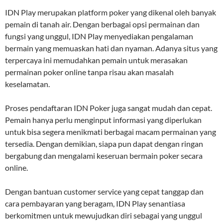
IDN Play merupakan platform poker yang dikenal oleh banyak
pemain di tanah air. Dengan berbagai opsi permainan dan
fungsi yang unggul, IDN Play menyediakan pengalaman
bermain yang memuaskan hati dan nyaman. Adanya situs yang
terpercaya ini memudahkan pemain untuk merasakan
permainan poker online tanpa risau akan masalah
keselamatan.
Proses pendaftaran IDN Poker juga sangat mudah dan cepat.
Pemain hanya perlu menginput informasi yang diperlukan
untuk bisa segera menikmati berbagai macam permainan yang
tersedia. Dengan demikian, siapa pun dapat dengan ringan
bergabung dan mengalami keseruan bermain poker secara
online.
Dengan bantuan customer service yang cepat tanggap dan
cara pembayaran yang beragam, IDN Play senantiasa
berkomitmen untuk mewujudkan diri sebagai yang unggul