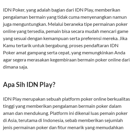
IDN Poker, yang adalah bagian dari IDN Play, memberikan
pengalaman bermain yang tidak cuma menyenangkan namun
juga menguntungkan. Melalui beraneka tipe permainan poker
online yang tersedia, pemain bisa secara mudah mencari game
yang sesuai dengan kemampuan serta preferensi mereka. Jika
Kamu tertarik untuk bergabung, proses pendaftaran IDN
Poker amat gampang serta cepat, yang memungkinkan Anda
agar segera merasakan kegembiraan bermain poker online dari
dimana saja.
Apa Sih IDN Play?
IDN Play merupakan sebuah platform poker online berkualitas
tinggi yang memberikan pengalaman bermain poker dalam
aman dan mendukung. Platform ini dikenal luas pemain poker
di Asia, terutama di Indonesia, sebab memberikan sejumlah
jenis permainan poker dan fitur menarik yang memudahkan