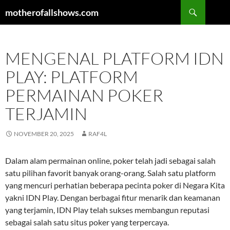
Skip
Search
motherofallshows.com
to
content
MENGENAL PLATFORM IDN
PLAY: PLATFORM
PERMAINAN POKER
TERJAMIN
NOVEMBER 20, 2025
RAF4L
Dalam alam permainan online, poker telah jadi sebagai salah
satu pilihan favorit banyak orang-orang. Salah satu platform
yang mencuri perhatian beberapa pecinta poker di Negara Kita
yakni IDN Play. Dengan berbagai fitur menarik dan keamanan
yang terjamin, IDN Play telah sukses membangun reputasi
sebagai salah satu situs poker yang terpercaya.