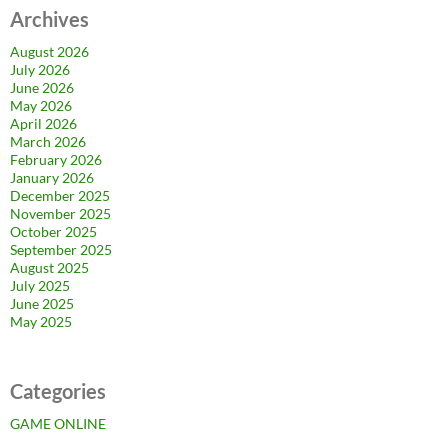
Archives
August 2026
July 2026
June 2026
May 2026
April 2026
March 2026
February 2026
January 2026
December 2025
November 2025
October 2025
September 2025
August 2025
July 2025
June 2025
May 2025
Categories
GAME ONLINE