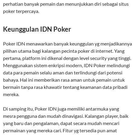
perhatian banyak pemain dan menunjukkan diri sebagai situs
poker terpercaya.
Keunggulan IDN Poker
Poker IDN menawarkan banyak keunggulan yg menjadikannya
pilihan utama bagi kalangan pecinta poker di internet. Yang
pertama, platform ini dikenal dengan level security yang tinggi.
Menggunakan sistem enkripsi modern, IDN Poker melindungi
data para pemain selalu aman dan terlindungi dari potensi
bahaya. Hal ini memberikan rasa aman untuk pemain untuk
bermain tanpa rasa khawatir tentang keamanan data pribadi
mereka.
Di samping itu, Poker IDN juga memiliki antarmuka yang
mesra pengguna dan mudah dinavigasi. Kalangan player, baik
yang baru dan pengalaman, dapat secara mudah mencari
permainan yang mereka cari. Fitur yg tersedia pun amat