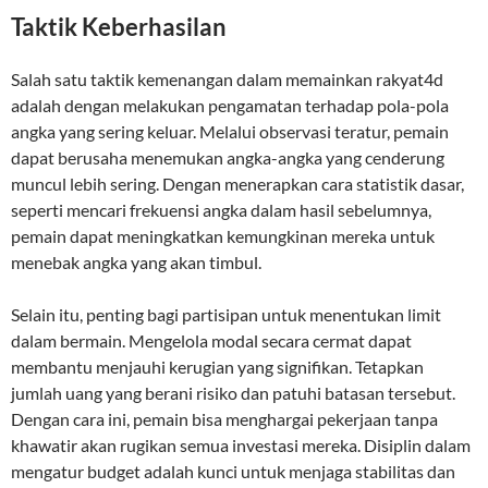
Taktik Keberhasilan
Salah satu taktik kemenangan dalam memainkan rakyat4d
adalah dengan melakukan pengamatan terhadap pola-pola
angka yang sering keluar. Melalui observasi teratur, pemain
dapat berusaha menemukan angka-angka yang cenderung
muncul lebih sering. Dengan menerapkan cara statistik dasar,
seperti mencari frekuensi angka dalam hasil sebelumnya,
pemain dapat meningkatkan kemungkinan mereka untuk
menebak angka yang akan timbul.
Selain itu, penting bagi partisipan untuk menentukan limit
dalam bermain. Mengelola modal secara cermat dapat
membantu menjauhi kerugian yang signifikan. Tetapkan
jumlah uang yang berani risiko dan patuhi batasan tersebut.
Dengan cara ini, pemain bisa menghargai pekerjaan tanpa
khawatir akan rugikan semua investasi mereka. Disiplin dalam
mengatur budget adalah kunci untuk menjaga stabilitas dan