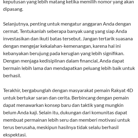
keputusan yang lebih matang ketika memilih nomor yang akan
dipasang.
Selanjutnya, penting untuk mengatur anggaran Anda dengan
cermat. Tentukanlah seberapa banyak uang yang siap Anda
investasikan dan ikuti batas tersebut. Jangan tertarik suasana
dengan mengejar kekalahan-kemenangan, karena hal ini
kebanyakan berujung pada kerugian yang lebih signifikan.
Dengan menjaga kedisiplinan dalam financial, Anda dapat
bermain lebih lama dan mendapatkan peluang lebih baik untuk
berhasil.
Terakhir, bergabunglah dengan masyarakat pemain Rakyat 4D
untuk bertukar saran dan cerita. Berbincang dengan pemain
dapat menawarkan konsep baru dan taktik yang mungkin
belum Anda kaji. Selain itu, dukungan dari komunitas dapat
membuat permainan lebih seru dan memberi motivasi untuk
terus berusaha, meskipun hasilnya tidak selalu berhasil
ekspektasi.