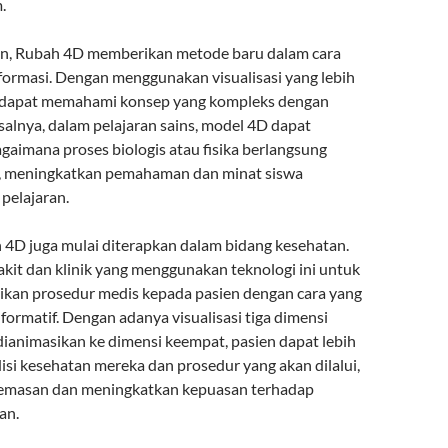
.
kan, Rubah 4D memberikan metode baru dalam cara
ormasi. Dengan menggunakan visualisasi yang lebih
wa dapat memahami konsep yang kompleks dengan
salnya, dalam pelajaran sains, model 4D dapat
aimana proses biologis atau fisika berlangsung
e, meningkatkan pemahaman dan minat siswa
pelajaran.
h 4D juga mulai diterapkan dalam bidang kesehatan.
kit dan klinik yang menggunakan teknologi ini untuk
kan prosedur medis kepada pasien dengan cara yang
informatif. Dengan adanya visualisasi tiga dimensi
ianimasikan ke dimensi keempat, pasien dapat lebih
i kesehatan mereka dan prosedur yang akan dilalui,
emasan dan meningkatkan kepuasan terhadap
an.