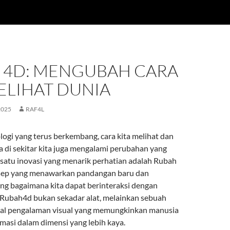
 4D: MENGUBAH CARA
ELIHAT DUNIA
2025
RAF4L
logi yang terus berkembang, cara kita melihat dan
di sekitar kita juga mengalami perubahan yang
h satu inovasi yang menarik perhatian adalah Rubah
sep yang menawarkan pandangan baru dan
g bagaimana kita dapat berinteraksi dengan
. Rubah4d bukan sekadar alat, melainkan sebuah
hal pengalaman visual yang memungkinkan manusia
masi dalam dimensi yang lebih kaya.