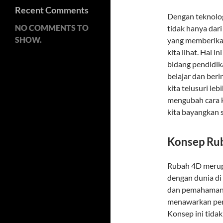
Recent Comments
Dengan teknolog
NO COMMENTS TO
tidak hanya dari
SHOW.
yang memberikan
kita lihat. Hal
bidang pendidik
belajar dan beri
kita telusuri l
mengubah cara 
kita bayangkan 
Konsep Ru
Rubah 4D merupa
dengan dunia di
dan pemahaman 
menawarkan pen
Konsep ini tidak