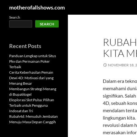
Search
motherofallshows.com
Skip
Search
SEARCH
to
content
RUBAH
Recent Posts
KITA M
Panduan Lengkap untuk Situs
Pkv dan Permainan Poker
NOVEMBER 18, 
Terbaik
Cerita Keberhasilan Pemain
Dewi 4D: Motivasi dari yang
Dalam era tekno
Menang Besar
memahami dunia 
Membangun Strategi Menang
di Bupatitogel
signifikan. Sala
Eksplorasi Slot Pulsa: Pilihan
4D, sebuah kon
Terbaik untuk Pengguna
mendalam tentan
Indosat dan Tri
Rubah4d: Menuduh Jembatan
lingkungan kita
Menuju Masa Depan Canggih
revolusi dalam 
merasakan infor