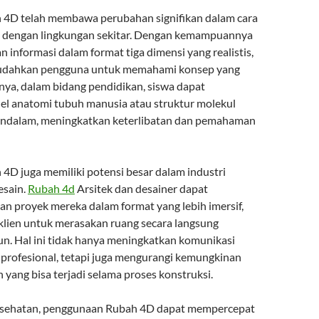
 4D telah membawa perubahan signifikan dalam cara
si dengan lingkungan sekitar. Dengan kemampuannya
 informasi dalam format tiga dimensi yang realistis,
dahkan pengguna untuk memahami konsep yang
nya, dalam bidang pendidikan, siswa dapat
el anatomi tubuh manusia atau struktur molekul
endalam, meningkatkan keterlibatan dan pemahaman
h 4D juga memiliki potensi besar dalam industri
esain.
Rubah 4d
Arsitek dan desainer dapat
an proyek mereka dalam format yang lebih imersif,
lien untuk merasakan ruang secara langsung
n. Hal ini tidak hanya meningkatkan komunikasi
n profesional, tetapi juga mengurangi kemungkinan
 yang bisa terjadi selama proses konstruksi.
esehatan, penggunaan Rubah 4D dapat mempercepat