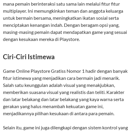
mana pemain berinteraksi satu sama lain melalui fitur fitur
multiplayer. Ini memungkinkan teman dan anggota keluarga
untuk bermain bersama, meningkatkan ikatan sosial serta
menciptakan kenangan indah. Dengan beragam opsi yang,
masing-masing pemain dapat mendapatkan game yang sesuai
dengan kesukaan mereka di Playstore.
Ciri-Ciri Istimewa
Game Online Playstore Gratiss Nomor 1 hadir dengan banyak
fitur istimewa yang menjadikan cara bermain jadi menarik.
Salah satu keunggulan adalah visual yang menakjubkan,
memberikan suasana visual yang realistis dan teliti. Karakter
dan latar belakang dan latar belakang yang kaya warna serta
gerakan yang halus menambah kekuatan game ini,
menjadikannya pilihan kesukaan di antara para pemain.
Selain itu, game ini juga dilengkapi dengan sistem kontrol yang