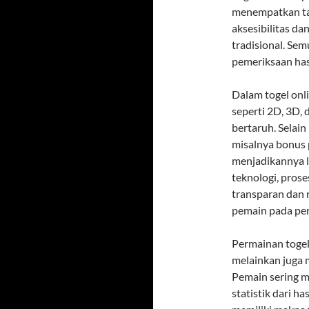
menempatkan ta
aksesibilitas d
tradisional. Sem
pemeriksaan hasi
Dalam togel onl
seperti 2D, 3D,
bertaruh. Selain
misalnya bonus 
menjadikannya l
teknologi, prose
transparan dan 
pemain pada per
Permainan togel
melainkan juga 
Pemain sering m
statistik dari h