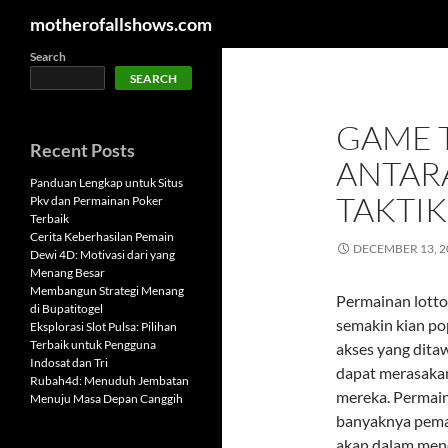
Search
motherofallshows.com
Skip
Search
SEARCH
to
content
GAME 
Recent Posts
ANTAR
Panduan Lengkap untuk Situs
TAKTIK
Pkv dan Permainan Poker
Terbaik
Cerita Keberhasilan Pemain
DECEMBER 13, 2
Dewi 4D: Motivasi dari yang
Menang Besar
Membangun Strategi Menang
Permainan lotto
di Bupatitogel
semakin kian po
Eksplorasi Slot Pulsa: Pilihan
Terbaik untuk Pengguna
akses yang ditaw
Indosat dan Tri
dapat merasakan
Rubah4d: Menuduh Jembatan
mereka. Permaina
Menuju Masa Depan Canggih
banyaknya pema
akan dalam men