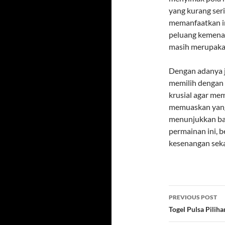
yang kurang ser
memanfaatkan in
peluang kemenan
masih merupaka
Dengan adanya j
memilih dengan 
krusial agar me
memuaskan yang p
menunjukkan ba
permainan ini, 
kesenangan seka
Post
PREVIOUS POST
navigatio
Togel Pulsa Piliha