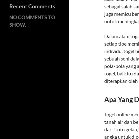
Recent Comments
sebagai salah s
juga memicu ber
NO COMMENTS TO
untuk meningka
SHOW.
Dalam alam togel
setiap tipe memb
individu, togel
sebuah seni dala
pola-pola yang 
togel, baik itu d
diterapkan oleh
Apa Yang D
Togel online me
tanah air dan b
dari "toto gelap
angka untuk dip