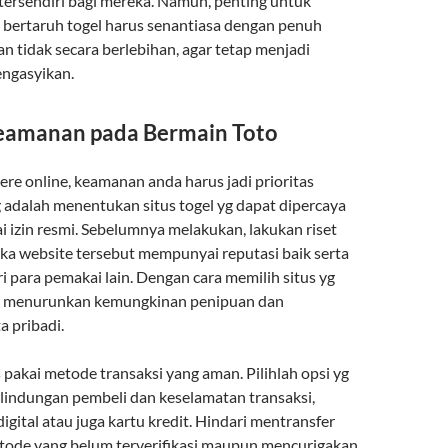
tersendiri bagi mereka. Namun, penting untuk
bertaruh togel harus senantiasa dengan penuh
n tidak secara berlebihan, agar tetap menjadi
ngasyikan.
eamanan pada Bermain Toto
ere online, keamanan anda harus jadi prioritas
g adalah menentukan situs togel yg dapat dipercaya
 izin resmi. Sebelumnya melakukan, lakukan riset
ika website tersebut mempunyai reputasi baik serta
i para pemakai lain. Dengan cara memilih situs yg
a menurunkan kemungkinan penipuan dan
 pribadi.
pakai metode transaksi yang aman. Pilihlah opsi yg
indungan pembeli dan keselamatan transaksi,
igital atau juga kartu kredit. Hindari mentransfer
tode yang belum terverifikasi maupun mencurigakan.