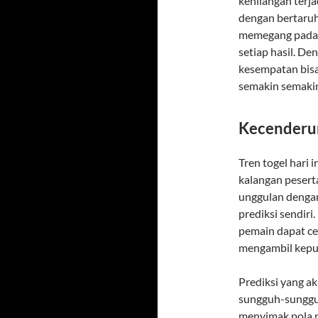
kehilangan terj
dengan bertaruh
memegang pada s
setiap hasil. De
kesempatan bisa
semakin semakin
Kecenderung
Tren togel hari 
kalangan pesert
unggulan dengan
prediksi sendiri
pemain dapat ce
mengambil keput
Prediksi yang ak
sungguh-sunggu
menyimak pola 