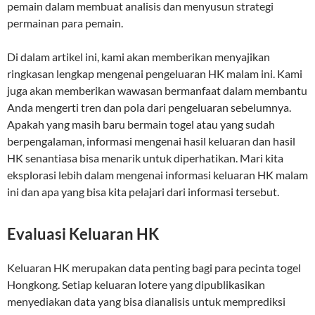
pemain dalam membuat analisis dan menyusun strategi
permainan para pemain.
Di dalam artikel ini, kami akan memberikan menyajikan
ringkasan lengkap mengenai pengeluaran HK malam ini. Kami
juga akan memberikan wawasan bermanfaat dalam membantu
Anda mengerti tren dan pola dari pengeluaran sebelumnya.
Apakah yang masih baru bermain togel atau yang sudah
berpengalaman, informasi mengenai hasil keluaran dan hasil
HK senantiasa bisa menarik untuk diperhatikan. Mari kita
eksplorasi lebih dalam mengenai informasi keluaran HK malam
ini dan apa yang bisa kita pelajari dari informasi tersebut.
Evaluasi Keluaran HK
Keluaran HK merupakan data penting bagi para pecinta togel
Hongkong. Setiap keluaran lotere yang dipublikasikan
menyediakan data yang bisa dianalisis untuk memprediksi