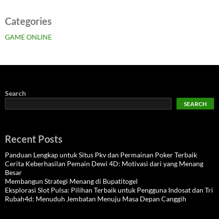
Categories
GAME ONLINE
Search
SEARCH
Recent Posts
Panduan Lengkap untuk Situs Pkv dan Permainan Poker Terbaik
Cerita Keberhasilan Pemain Dewi 4D: Motivasi dari yang Menang
Besar
Membangun Strategi Menang di Bupatitogel
Eksplorasi Slot Pulsa: Pilihan Terbaik untuk Pengguna Indosat dan Tri
Rubah4d: Menuduh Jembatan Menuju Masa Depan Canggih