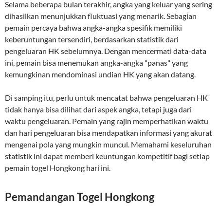
Selama beberapa bulan terakhir, angka yang keluar yang sering
dihasilkan menunjukkan fluktuasi yang menarik. Sebagian
pemain percaya bahwa angka-angka spesifik memiliki
keberuntungan tersendiri, berdasarkan statistik dari
pengeluaran HK sebelumnya. Dengan mencermati data-data
ini, pemain bisa menemukan angka-angka "panas" yang
kemungkinan mendominasi undian HK yang akan datang.
Di samping itu, perlu untuk mencatat bahwa pengeluaran HK
tidak hanya bisa dilihat dari aspek angka, tetapi juga dari
waktu pengeluaran. Pemain yang rajin memperhatikan waktu
dan hari pengeluaran bisa mendapatkan informasi yang akurat
mengenai pola yang mungkin muncul. Memahami keseluruhan
statistik ini dapat memberi keuntungan kompetitif bagi setiap
pemain togel Hongkong hari ini.
Pemandangan Togel Hongkong