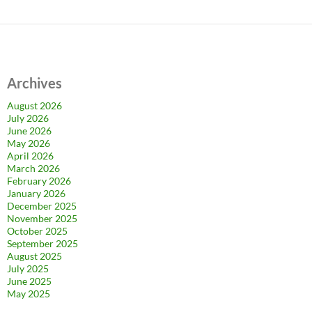
Archives
August 2026
July 2026
June 2026
May 2026
April 2026
March 2026
February 2026
January 2026
December 2025
November 2025
October 2025
September 2025
August 2025
July 2025
June 2025
May 2025