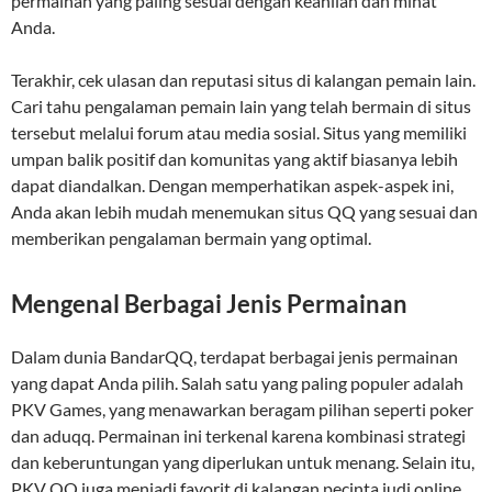
permainan yang paling sesuai dengan keahlian dan minat
Anda.
Terakhir, cek ulasan dan reputasi situs di kalangan pemain lain.
Cari tahu pengalaman pemain lain yang telah bermain di situs
tersebut melalui forum atau media sosial. Situs yang memiliki
umpan balik positif dan komunitas yang aktif biasanya lebih
dapat diandalkan. Dengan memperhatikan aspek-aspek ini,
Anda akan lebih mudah menemukan situs QQ yang sesuai dan
memberikan pengalaman bermain yang optimal.
Mengenal Berbagai Jenis Permainan
Dalam dunia BandarQQ, terdapat berbagai jenis permainan
yang dapat Anda pilih. Salah satu yang paling populer adalah
PKV Games, yang menawarkan beragam pilihan seperti poker
dan aduqq. Permainan ini terkenal karena kombinasi strategi
dan keberuntungan yang diperlukan untuk menang. Selain itu,
PKV QQ juga menjadi favorit di kalangan pecinta judi online