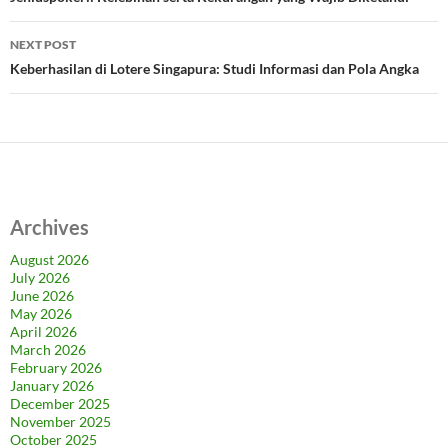
navigation
NEXT POST
Keberhasilan di Lotere Singapura: Studi Informasi dan Pola Angka
Archives
August 2026
July 2026
June 2026
May 2026
April 2026
March 2026
February 2026
January 2026
December 2025
November 2025
October 2025