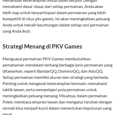
menambah keterampilan Anda dalam berjudi. Dengan
memahami dasar-dasar dari setiap permainan, Anda akan
lebih siap untuk berpartisipasi dalam permainan yang lebih
kompetitif di situs pkv games. Ini akan meningkatkan peluang
Anda untuk meraih keuntungan dalam setiap sesi permainan
yang Anda ikuti.
Strategi Menang di PKV Games
Menguasai permainan PKV Games membutuhkan
pemahaman mendalam tentang berbagai jenis permainan yang
ditawarkan, seperti BandarQQ, DominoQQ, dan AduQQ.
Setiap permainan memiliki aturan dan strategi yang berbeda.
Penting untuk mengasah keterampilan bermain, memahami
taktik lawan, serta mempelajari pola permainan untuk
meningkatkan peluang menang. Misalnya, dalam permainan
Poker, membaca ekspresi lawan dan mengatur taruhan dengan
cermat bisa menjadi kunci dalam menentukan keputusan yang
tepat.