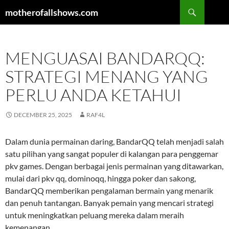
Skip
Search
motherofallshows.com
to
content
MENGUASAI BANDARQQ:
STRATEGI MENANG YANG
PERLU ANDA KETAHUI
DECEMBER 25, 2025
RAF4L
Dalam dunia permainan daring, BandarQQ telah menjadi salah
satu pilihan yang sangat populer di kalangan para penggemar
pkv games. Dengan berbagai jenis permainan yang ditawarkan,
mulai dari pkv qq, dominoqq, hingga poker dan sakong,
BandarQQ memberikan pengalaman bermain yang menarik
dan penuh tantangan. Banyak pemain yang mencari strategi
untuk meningkatkan peluang mereka dalam meraih
kemenangan.