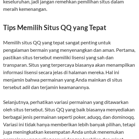
keseluruhan, jadi jangan remehkan pemilihan situs dalam
meraih kemenangan.
Tips Memilih Situs QQ yang Tepat
Memilih situs QQ yang tepat sangat penting untuk
pengalaman bermain yang menyenangkan dan aman. Pertama,
pastikan situs tersebut memiliki lisensi yang sah dan
transparan. Situs yang terpercaya biasanya akan menampilkan
informasi lisensi secara jelas di halaman mereka. Hal ini
menjamin bahwa permainan yang Anda mainkan di situs
tersebut adil dan terjamin keamanannya.
Selanjutnya, perhatikan variasi permainan yang ditawarkan
oleh situs tersebut. Situs QQ yang baik biasanya menyediakan
berbagai jenis permainan seperti poker, aduqq, dan dominoqq.
Variasi ini tidak hanya memberikan lebih banyak pilihan, tetapi
juga meningkatkan kesempatan Anda untuk menemukan