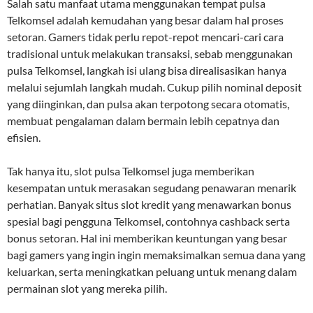
Salah satu manfaat utama menggunakan tempat pulsa
Telkomsel adalah kemudahan yang besar dalam hal proses
setoran. Gamers tidak perlu repot-repot mencari-cari cara
tradisional untuk melakukan transaksi, sebab menggunakan
pulsa Telkomsel, langkah isi ulang bisa direalisasikan hanya
melalui sejumlah langkah mudah. Cukup pilih nominal deposit
yang diinginkan, dan pulsa akan terpotong secara otomatis,
membuat pengalaman dalam bermain lebih cepatnya dan
efisien.
Tak hanya itu, slot pulsa Telkomsel juga memberikan
kesempatan untuk merasakan segudang penawaran menarik
perhatian. Banyak situs slot kredit yang menawarkan bonus
spesial bagi pengguna Telkomsel, contohnya cashback serta
bonus setoran. Hal ini memberikan keuntungan yang besar
bagi gamers yang ingin ingin memaksimalkan semua dana yang
keluarkan, serta meningkatkan peluang untuk menang dalam
permainan slot yang mereka pilih.