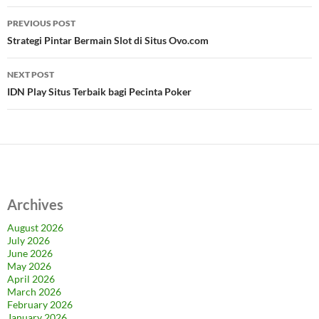
Post
PREVIOUS POST
navigation
Strategi Pintar Bermain Slot di Situs Ovo.com
NEXT POST
IDN Play Situs Terbaik bagi Pecinta Poker
Archives
August 2026
July 2026
June 2026
May 2026
April 2026
March 2026
February 2026
January 2026