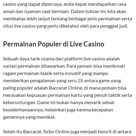
casino yang dapat dipercaya, anda dapat mendapatkan rasa
aman dan nyaman saat bermain. Dalam tulisan ini, kita akan
membahas lebih lanjut tentang berbagai jenis permainan serta
situs live casino yang perlu diketahui oleh para penggiat judi.
Permainan Populer di Live Casino
Sebuah daya tarik utama dari platform live casino adalah
variasi permainan ditawarkan. Para pemain bisa menikmati
ragam permainan klasik serta inovatif yang mampu
memberikan pengalaman yang seru. Di antara game yang
paling populer adalah Baccarat Online, di mana pemain bisa
merasakan kepuasan permainan kartu yang penuh taktik serta
keberuntungan. Game ini bukan hanya menarik sebab
kesederhanaannya, melainkan juga karena kecepatan
gamennya yang memikat.
Selain itu Baccarat, Sicbo Online juga menjadi favorit di antara