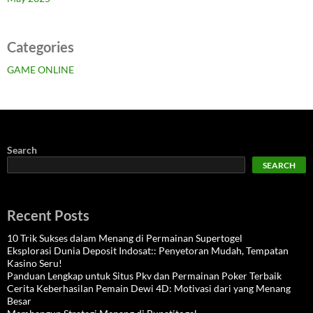
Categories
GAME ONLINE
Search
SEARCH
Recent Posts
10 Trik Sukses dalam Menang di Permainan Supertogel
Eksplorasi Dunia Deposit Indosat:: Penyetoran Mudah, Tempatan
Kasino Seru!
Panduan Lengkap untuk Situs Pkv dan Permainan Poker Terbaik
Cerita Keberhasilan Pemain Dewi 4D: Motivasi dari yang Menang
Besar