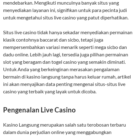
mendebarkan. Mengikuti munculnya banyak situs yang
menyediakan layanan ini, signifikan untuk para pecinta judi
untuk mengetahui situs live casino yang patut diperhatikan.
Situs live casino tidak hanya sekadar menyediakan permainan
klasik contohnya baccarat dan sicbo, tetapi juga
mempersembahkan variasi menarik seperti mega sicbo dan
dadu online. Lebih jauh lagi, tersedia juga pilihan permainan
slot yang beragam dan togel casino yang semakin diminati.
Untuk Anda yang berkeinginan merasakan pengalaman
bermain di kasino langsung tanpa harus keluar rumah, artikel
ini akan menyajikan data penting mengenai situs-situs live
casino yang terbaik yang layak untuk dicoba.
Pengenalan Live Casino
Kasino Langsung merupakan salah satu terobosan terbaru
dalam dunia perjudian online yang menggabungkan