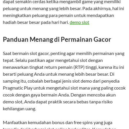
dapat semakin cerdas ketika mengambil game yang memiliki
peluang untuk menang yang lebih besar. Pada akhirnya, hal ini
meningkatkan peluang para pemain untuk mendapatkan
hadiah besar besar pada hari hari.
demo slot
Panduan Menang di Permainan Gacor
Saat bermain slot gacor, penting agar memilih permainan yang
tepat. Selalu pastikan agar mengetahui slot dengan
menawarkan tingkat return pemain (RTP) tinggi, karena itu ini
berarti peluang Anda untuk menang lebih besar besar. Di
samping itu, cobalah berbagai jenis slot demo dari penyedia
Pragmatic Play untuk mengetahui slot mana yang paling cocok
cocok dengan gaya bermain Anda. Dengan mencoba akun
demo slot, Anda dapat praktik secara bebas tanpa risiko
kehilangan uang.
Manfaatkan kemudahan bonus dan free spins yang juga