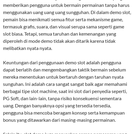
memberikan pengguna untuk bermain permainan tanpa harus
menggunakan uang uang uang sungguhan. Di dalam demo slot,
pemain bisa menikmati semua fitur serta mekanisme game,
termasuk grafis, suara, dan visual serupa sama seperti game
slot biasa. Tetapi, semua taruhan dan kemenangan yang
diperoleh di mode demo tidak akan ditarik karena tidak
melibatkan nyata nyata.
Keuntungan dari penggunaan demo slot adalah pengguna
dapat berlatih dan mengembangkan taktik bermain sebelum
mereka menentukan untuk bertaruh dengan taruhan nyata
sunguhan. Ini adalah cara sangat sangat baik agar memahami
berbagai tipe slot machine, saat ini slot dari penyedia seperti,
PG Soft, dan lain-lain, tanpa risiko konsekuensi sementara
uang. Dengan banyaknya opsi yang tersedia tersedia,
pengguna bisa mencoba beragam konsep serta kemampuan
bonus yang ditawarkan dari masing-masing permainan.