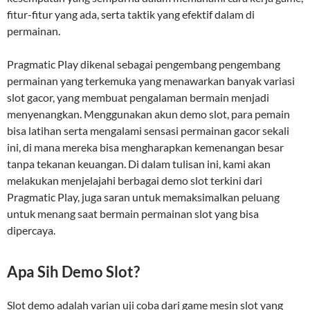
fitur-fitur yang ada, serta taktik yang efektif dalam di
permainan.
Pragmatic Play dikenal sebagai pengembang pengembang
permainan yang terkemuka yang menawarkan banyak variasi
slot gacor, yang membuat pengalaman bermain menjadi
menyenangkan. Menggunakan akun demo slot, para pemain
bisa latihan serta mengalami sensasi permainan gacor sekali
ini, di mana mereka bisa mengharapkan kemenangan besar
tanpa tekanan keuangan. Di dalam tulisan ini, kami akan
melakukan menjelajahi berbagai demo slot terkini dari
Pragmatic Play, juga saran untuk memaksimalkan peluang
untuk menang saat bermain permainan slot yang bisa
dipercaya.
Apa Sih Demo Slot?
Slot demo adalah varian uji coba dari game mesin slot yang