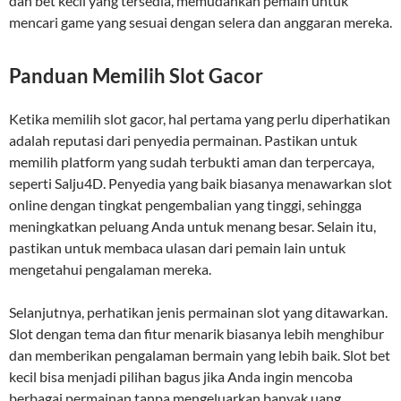
dan bet kecil yang tersedia, memudahkan pemain untuk
mencari game yang sesuai dengan selera dan anggaran mereka.
Panduan Memilih Slot Gacor
Ketika memilih slot gacor, hal pertama yang perlu diperhatikan
adalah reputasi dari penyedia permainan. Pastikan untuk
memilih platform yang sudah terbukti aman dan terpercaya,
seperti Salju4D. Penyedia yang baik biasanya menawarkan slot
online dengan tingkat pengembalian yang tinggi, sehingga
meningkatkan peluang Anda untuk menang besar. Selain itu,
pastikan untuk membaca ulasan dari pemain lain untuk
mengetahui pengalaman mereka.
Selanjutnya, perhatikan jenis permainan slot yang ditawarkan.
Slot dengan tema dan fitur menarik biasanya lebih menghibur
dan memberikan pengalaman bermain yang lebih baik. Slot bet
kecil bisa menjadi pilihan bagus jika Anda ingin mencoba
berbagai permainan tanpa mengeluarkan banyak uang.