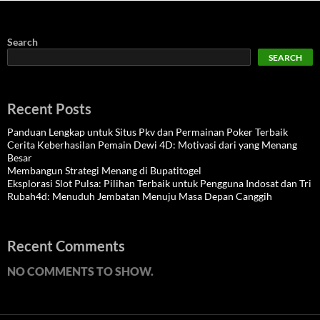
Search
SEARCH
Recent Posts
Panduan Lengkap untuk Situs Pkv dan Permainan Poker Terbaik
Cerita Keberhasilan Pemain Dewi 4D: Motivasi dari yang Menang
Besar
Membangun Strategi Menang di Bupatitogel
Eksplorasi Slot Pulsa: Pilihan Terbaik untuk Pengguna Indosat dan Tri
Rubah4d: Menuduh Jembatan Menuju Masa Depan Canggih
Recent Comments
NO COMMENTS TO SHOW.