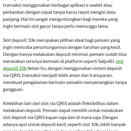
transaksi menggunakan berbagai aplikasi e-wallet atau
perbankan dengan cepat tanpa harus repot mengisi data
panjang. Hal ini sangat menguntungkan bagi mereka yang
ingin bermain slot gacor tanpa perlu menunggu lama.
Slot deposit 10k merupakan pilihan ideal bagi pemain yang
ingin mencoba peruntungannya dengan taruhan yang kecil.
Dengan hanya melakukan deposit minimal, pemain sudah bisa
merasakan serunya bermain di platform seperti Salju4D.
slot
deposit 10k
Selain itu, dengan menggunakan sistem deposit
via QRIS, transaksi menjadi lebih aman dan transparan,
membuat pengalaman bermain semakin menyenangkan tanpa
gangguan.
Kelebihan lain dari slot via QRIS adalah fleksibilitas dalam
melakukan deposit. Pemain dapat memilih untuk melakukan
slot deposit via QRIS kapan saja dan di mana saja. Dengan
adanya opsi untuk deposit kecil, seperti slot 10k, lebih banyak