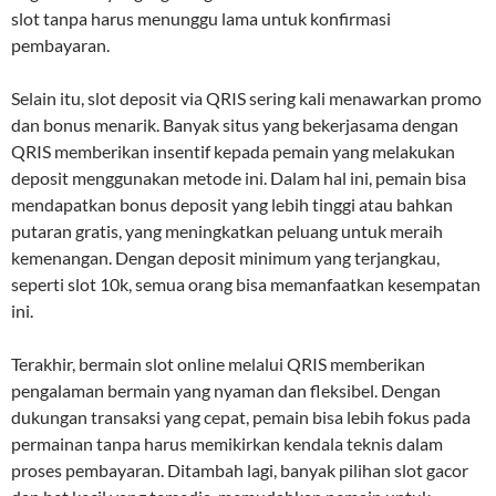
slot tanpa harus menunggu lama untuk konfirmasi
pembayaran.
Selain itu, slot deposit via QRIS sering kali menawarkan promo
dan bonus menarik. Banyak situs yang bekerjasama dengan
QRIS memberikan insentif kepada pemain yang melakukan
deposit menggunakan metode ini. Dalam hal ini, pemain bisa
mendapatkan bonus deposit yang lebih tinggi atau bahkan
putaran gratis, yang meningkatkan peluang untuk meraih
kemenangan. Dengan deposit minimum yang terjangkau,
seperti slot 10k, semua orang bisa memanfaatkan kesempatan
ini.
Terakhir, bermain slot online melalui QRIS memberikan
pengalaman bermain yang nyaman dan fleksibel. Dengan
dukungan transaksi yang cepat, pemain bisa lebih fokus pada
permainan tanpa harus memikirkan kendala teknis dalam
proses pembayaran. Ditambah lagi, banyak pilihan slot gacor