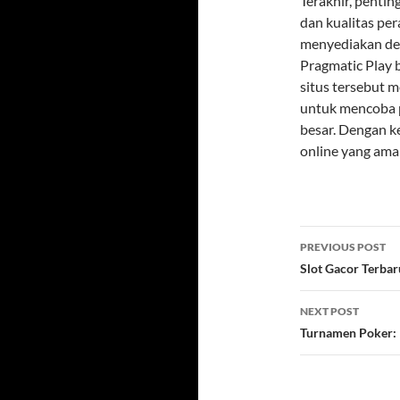
Terakhir, penti
dan kualitas per
menyediakan demo
Pragmatic Play 
situs tersebut 
untuk mencoba 
besar. Dengan ke
online yang am
Post
PREVIOUS POST
navigatio
Slot Gacor Terbar
NEXT POST
Turnamen Poker: