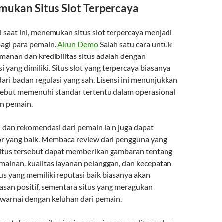
ukan Situs Slot Terpercaya
l saat ini, menemukan situs slot terpercaya menjadi
bagi para pemain.
Akun Demo
Salah satu cara untuk
anan dan kredibilitas situs adalah dengan
i yang dimiliki. Situs slot yang terpercaya biasanya
 dari badan regulasi yang sah. Lisensi ini menunjukkan
sebut memenuhi standar tertentu dalam operasional
n pemain.
an dan rekomendasi dari pemain lain juga dapat
or yang baik. Membaca review dari pengguna yang
itus tersebut dapat memberikan gambaran tentang
ainan, kualitas layanan pelanggan, dan kecepatan
us yang memiliki reputasi baik biasanya akan
san positif, sementara situs yang meragukan
warnai dengan keluhan dari pemain.