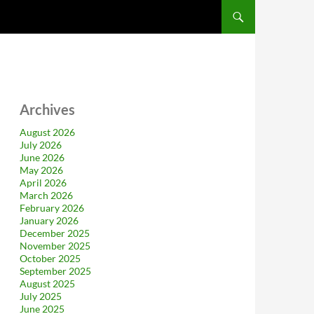
Archives
August 2026
July 2026
June 2026
May 2026
April 2026
March 2026
February 2026
January 2026
December 2025
November 2025
October 2025
September 2025
August 2025
July 2025
June 2025