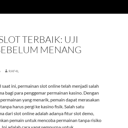
LOT TERBAIK: UJI
SEBELUM MENANG
6
RAF4L
l saat ini, permainan slot online telah menjadi salah
ama bagi para penggemar permainan kasino. Dengan
n permainan yang menarik, pemain dapat merasakan
tanpa harus pergi ke kasino fisik. Salah satu
 dari slot online adalah adanya fitur slot demo,
kan pemain untuk mencoba permainan tanpa risiko
. Ini adalah cara yang sempurna untuk