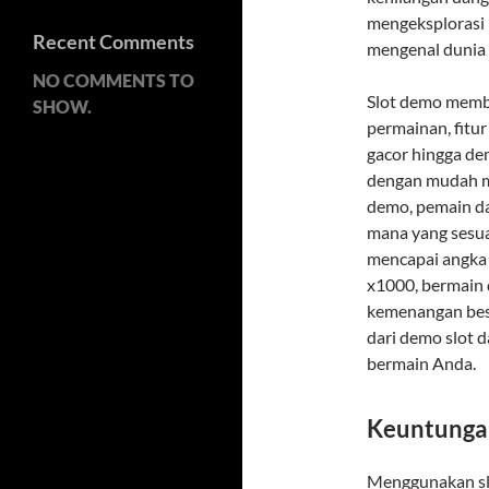
mengeksplorasi b
Recent Comments
mengenal dunia 
NO COMMENTS TO
Slot demo mem
SHOW.
permainan, fitu
gacor hingga dem
dengan mudah me
demo, pemain da
mana yang sesua
mencapai angka f
x1000, bermain 
kemenangan besa
dari demo slot
bermain Anda.
Keuntunga
Menggunakan sl