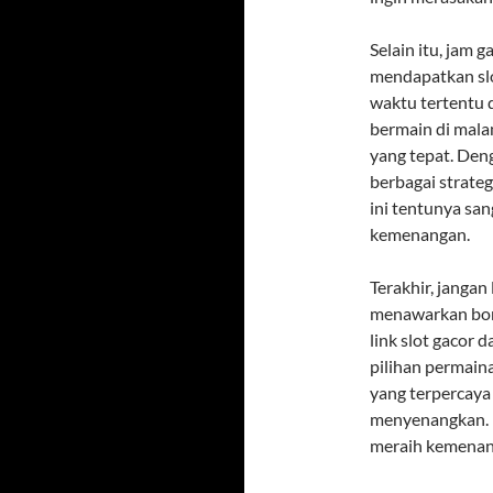
Selain itu, jam
mendapatkan sl
waktu tertentu 
bermain di malam
yang tepat. De
berbagai strateg
ini tentunya s
kemenangan.
Terakhir, jangan
menawarkan bon
link slot gacor 
pilihan permaina
yang terpercaya
menyenangkan. D
meraih kemenang