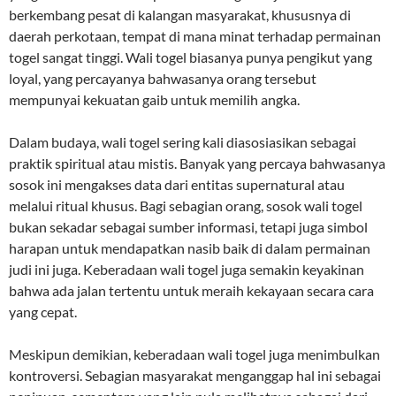
berkembang pesat di kalangan masyarakat, khususnya di
daerah perkotaan, tempat di mana minat terhadap permainan
togel sangat tinggi. Wali togel biasanya punya pengikut yang
loyal, yang percayanya bahwasanya orang tersebut
mempunyai kekuatan gaib untuk memilih angka.
Dalam budaya, wali togel sering kali diasosiasikan sebagai
praktik spiritual atau mistis. Banyak yang percaya bahwasanya
sosok ini mengakses data dari entitas supernatural atau
melalui ritual khusus. Bagi sebagian orang, sosok wali togel
bukan sekadar sebagai sumber informasi, tetapi juga simbol
harapan untuk mendapatkan nasib baik di dalam permainan
judi ini juga. Keberadaan wali togel juga semakin keyakinan
bahwa ada jalan tertentu untuk meraih kekayaan secara cara
yang cepat.
Meskipun demikian, keberadaan wali togel juga menimbulkan
kontroversi. Sebagian masyarakat menganggap hal ini sebagai