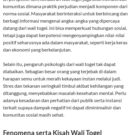
komunitas dimana praktik perjudian menjadi komponen dari
norma sosial. Masyarakat berinteraksi untuk berbincang dan
berbagi informasi mengenai angka-angka yang dipercaya
datang dari wali togel. Ini bisa memperkuat hubungan sosial,
tetapi juga dapat berpotensi mengenyampingkan nilai-nilai
positif seharusnya ada dalam masyarakat, seperti kerja keras
dan ekonomi yang berkelanjutan.
Selain itu, pengaruh psikologis dari wali togel tak dapat
diabaikan. Sebagian besar orang yang terjebak di dalam
harapan semu untuk meraih kekayaan instan melalui judi.
Stres dan tekanan seringkali timbul akibat kehilangan yang
ditanggung, menyebabkan masalah kesehatan mental. Perlu
adanya kesadaran dan perhatian dari publik serta instansi
terkait supaya dampak negatif ini dapat diminimalisir dan
komunitas sosial masih sehat.
Fenomena serta Kisah Wali Togel