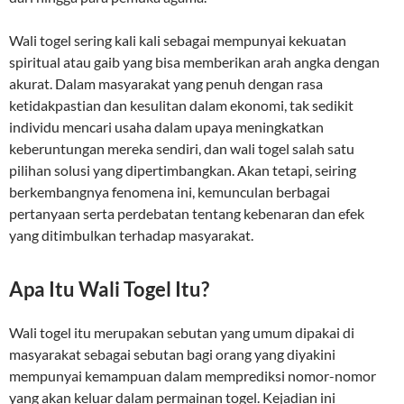
Wali togel sering kali kali sebagai mempunyai kekuatan
spiritual atau gaib yang bisa memberikan arah angka dengan
akurat. Dalam masyarakat yang penuh dengan rasa
ketidakpastian dan kesulitan dalam ekonomi, tak sedikit
individu mencari usaha dalam upaya meningkatkan
keberuntungan mereka sendiri, dan wali togel salah satu
pilihan solusi yang dipertimbangkan. Akan tetapi, seiring
berkembangnya fenomena ini, kemunculan berbagai
pertanyaan serta perdebatan tentang kebenaran dan efek
yang ditimbulkan terhadap masyarakat.
Apa Itu Wali Togel Itu?
Wali togel itu merupakan sebutan yang umum dipakai di
masyarakat sebagai sebutan bagi orang yang diyakini
mempunyai kemampuan dalam memprediksi nomor-nomor
yang akan keluar dalam permainan togel. Kejadian ini