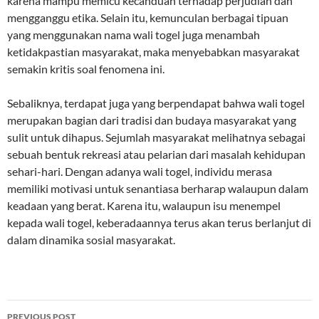
karena mampu memicu kecanduan terhadap perjudian dan
mengganggu etika. Selain itu, kemunculan berbagai tipuan
yang menggunakan nama wali togel juga menambah
ketidakpastian masyarakat, maka menyebabkan masyarakat
semakin kritis soal fenomena ini.
Sebaliknya, terdapat juga yang berpendapat bahwa wali togel
merupakan bagian dari tradisi dan budaya masyarakat yang
sulit untuk dihapus. Sejumlah masyarakat melihatnya sebagai
sebuah bentuk rekreasi atau pelarian dari masalah kehidupan
sehari-hari. Dengan adanya wali togel, individu merasa
memiliki motivasi untuk senantiasa berharap walaupun dalam
keadaan yang berat. Karena itu, walaupun isu menempel
kepada wali togel, keberadaannya terus akan terus berlanjut di
dalam dinamika sosial masyarakat.
Post
PREVIOUS POST