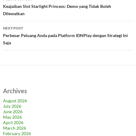
navigation
Keajaiban Slot Starlight Princess: Demo yang Tidak Boleh
Dilewatkan
NEXT POST
Perbesar Peluang Anda pada Platform IDNPlay dengan Strategi Ini
Saja
Archives
August 2026
July 2026
June 2026
May 2026
April 2026
March 2026
February 2026