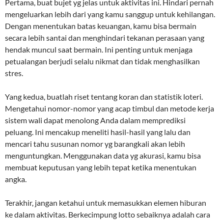
Pertama, buat bujet yg jelas untuk aktivitas ini. Hindari pernah
mengeluarkan lebih dari yang kamu sanggup untuk kehilangan.
Dengan menentukan batas keuangan, kamu bisa bermain
secara lebih santai dan menghindari tekanan perasaan yang
hendak muncul saat bermain. Ini penting untuk menjaga
petualangan berjudi selalu nikmat dan tidak menghasilkan
stres.
Yang kedua, buatlah riset tentang koran dan statistik loteri.
Mengetahui nomor-nomor yang acap timbul dan metode kerja
sistem wali dapat menolong Anda dalam memprediksi
peluang. Ini mencakup meneliti hasil-hasil yang lalu dan
mencari tahu susunan nomor yg barangkali akan lebih
menguntungkan. Menggunakan data yg akurasi, kamu bisa
membuat keputusan yang lebih tepat ketika menentukan
angka.
Terakhir, jangan ketahui untuk memasukkan elemen hiburan
ke dalam aktivitas. Berkecimpung lotto sebaiknya adalah cara