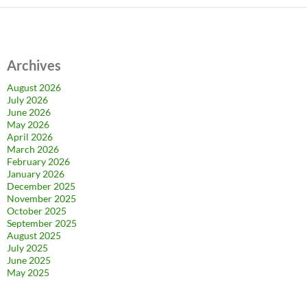
Archives
August 2026
July 2026
June 2026
May 2026
April 2026
March 2026
February 2026
January 2026
December 2025
November 2025
October 2025
September 2025
August 2025
July 2025
June 2025
May 2025