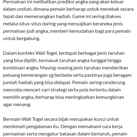
Permainan ini melibatkan prediksi angka yang akan keluar
dalam undian, dimana pemain berharap untuk menebak secara
tepat dan memenangkan hadiah. Game ini sering diakses
melalui situs-situs daring yang menyajikan beraneka jenis
permainan judi angka, memberi kemudahan bagi para pemain
untuk bergabung.
Dalam konteks Wali Togel, terdapat berbagai jenis taruhan
yang bisa dipilih, termasuk taruhan angka tunggal hingga
kombinasi angka. Masing-masing jenis taruhan memberikan
peluang kemenangan yg berbeda serta pastinya juga beragam
jumlah hadiah yang bisa didapat. Pemain sering cenderung
mencoba mencari-cari strategi serta pola tertentu dalam
memilih angka, berharap bisa meningkatkan kemungkinan
agar menang.
Bermain Wali Togel secara bijak merupakan kunci untuk
menikmati pengalaman itu. Dengan memahami cara kerja
permainan serta mengatur batasan dalam bertaruh, pemain