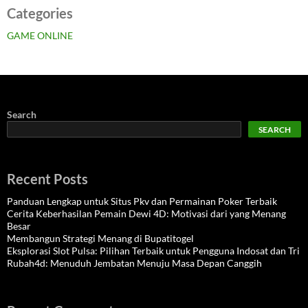
Categories
GAME ONLINE
Search
SEARCH
Recent Posts
Panduan Lengkap untuk Situs Pkv dan Permainan Poker Terbaik
Cerita Keberhasilan Pemain Dewi 4D: Motivasi dari yang Menang
Besar
Membangun Strategi Menang di Bupatitogel
Eksplorasi Slot Pulsa: Pilihan Terbaik untuk Pengguna Indosat dan Tri
Rubah4d: Menuduh Jembatan Menuju Masa Depan Canggih