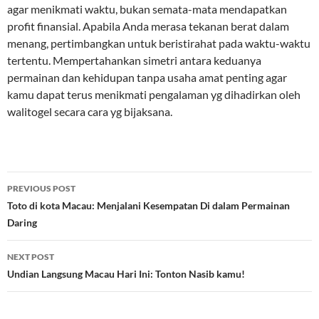
agar menikmati waktu, bukan semata-mata mendapatkan
profit finansial. Apabila Anda merasa tekanan berat dalam
menang, pertimbangkan untuk beristirahat pada waktu-waktu
tertentu. Mempertahankan simetri antara keduanya
permainan dan kehidupan tanpa usaha amat penting agar
kamu dapat terus menikmati pengalaman yg dihadirkan oleh
walitogel secara cara yg bijaksana.
Post
PREVIOUS POST
navigation
Toto di kota Macau: Menjalani Kesempatan Di dalam Permainan
Daring
NEXT POST
Undian Langsung Macau Hari Ini: Tonton Nasib kamu!