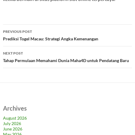
Post
PREVIOUS POST
navigation
Prediksi Togel Macau: Strategi Angka Kemenangan
NEXT POST
Tahap Permulaan Memahami Dunia Maha4D untuk Pendatang Baru
Archives
August 2026
July 2026
June 2026
May 2026