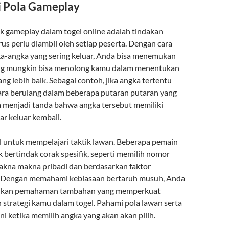
 Pola Gameplay
 gameplay dalam togel online adalah tindakan
us perlu diambil oleh setiap peserta. Dengan cara
a-angka yang sering keluar, Anda bisa menemukan
yang mungkin bisa menolong kamu dalam menentukan
ang lebih baik. Sebagai contoh, jika angka tertentu
ara berulang dalam beberapa putaran putaran yang
isa menjadi tanda bahwa angka tersebut memiliki
r keluar kembali.
ial untuk mempelajari taktik lawan. Beberapa pemain
 bertindak corak spesifik, seperti memilih nomor
akna makna pribadi dan berdasarkan faktor
 Dengan memahami kebiasaan bertaruh musuh, Anda
ilkan pemahaman tambahan yang memperkuat
trategi kamu dalam togel. Pahami pola lawan serta
i ketika memilih angka yang akan akan pilih.