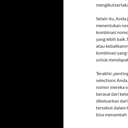
mengikutsertaka
Selain itu, And
menentukan nom
kombinasi nomo
yang lebih baik.
atau kebalikann
kombinasi yang 
untuk mendapat 
Terakhir, pentin
selections Anda
nomor mereka se
berasal dari ke
dikeluarkan dar
tersebut dalam 
bisa menambah 