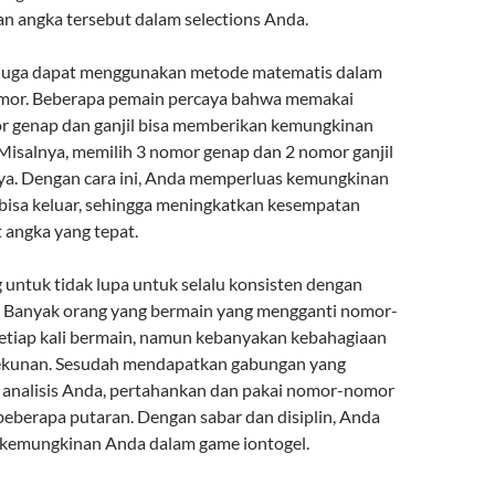
n angka tersebut dalam selections Anda.
a juga dapat menggunakan metode matematis dalam
or. Beberapa pemain percaya bahwa memakai
r genap dan ganjil bisa memberikan kemungkinan
 Misalnya, memilih 3 nomor genap dan 2 nomor ganjil
ya. Dengan cara ini, Anda memperluas kemungkinan
bisa keluar, sehingga meningkatkan kesempatan
angka yang tepat.
g untuk tidak lupa untuk selalu konsisten dengan
. Banyak orang yang bermain yang mengganti nomor-
tiap kali bermain, namun kebanyakan kebahagiaan
tekunan. Sesudah mendapatkan gabungan yang
i analisis Anda, pertahankan dan pakai nomor-nomor
beberapa putaran. Dengan sabar dan disiplin, Anda
kemungkinan Anda dalam game iontogel.