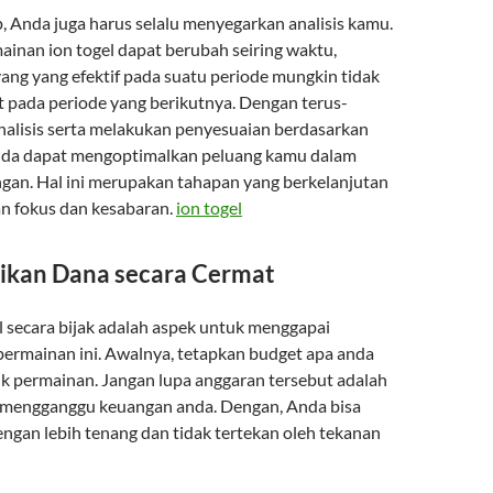
, Anda juga harus selalu menyegarkan analisis kamu.
ainan ion togel dapat berubah seiring waktu,
ang yang efektif pada suatu periode mungkin tidak
 pada periode yang berikutnya. Dengan terus-
lisis serta melakukan penyesuaian berdasarkan
Anda dapat mengoptimalkan peluang kamu dalam
an. Hal ini merupakan tahapan yang berkelanjutan
n fokus dan kesabaran.
ion togel
ikan Dana secara Cermat
secara bijak adalah aspek untuk menggapai
 permainan ini. Awalnya, tetapkan budget apa anda
k permainan. Jangan lupa anggaran tersebut adalah
 mengganggu keuangan anda. Dengan, Anda bisa
engan lebih tenang dan tidak tertekan oleh tekanan