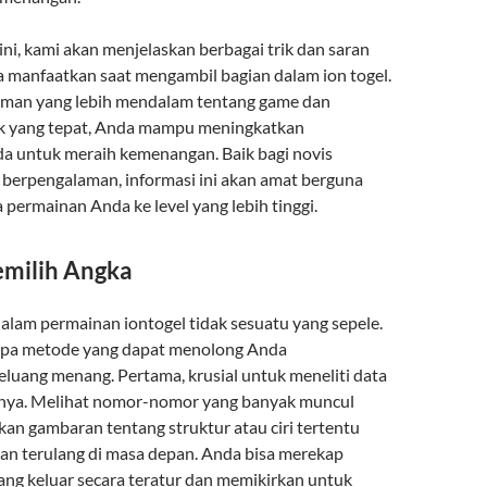
 ini, kami akan menjelaskan berbagai trik dan saran
 manfaatkan saat mengambil bagian dalam ion togel.
an yang lebih mendalam tentang game dan
ik yang tepat, Anda mampu meningkatkan
 untuk meraih kemenangan. Baik bagi novis
erpengalaman, informasi ini akan amat berguna
ermainan Anda ke level yang lebih tinggi.
emilih Angka
alam permainan iontogel tidak sesuatu yang sepele.
apa metode yang dapat menolong Anda
luang menang. Pertama, krusial untuk meneliti data
nya. Melihat nomor-nomor yang banyak muncul
an gambaran tentang struktur atau ciri tertentu
n terulang di masa depan. Anda bisa merekap
g keluar secara teratur dan memikirkan untuk