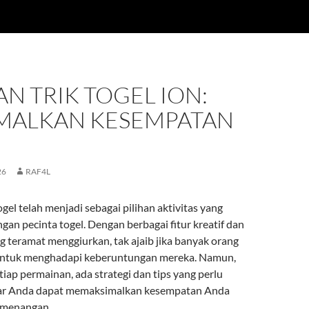
AN TRIK TOGEL ION:
MALKAN KESEMPATAN
26
RAF4L
el telah menjadi sebagai pilihan aktivitas yang
ngan pecinta togel. Dengan berbagai fitur kreatif dan
 teramat menggiurkan, tak ajaib jika banyak orang
untuk menghadapi keberuntungan mereka. Namun,
tiap permainan, ada strategi dan tips yang perlu
gar Anda dapat memaksimalkan kesempatan Anda
emenangan.