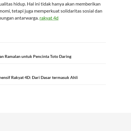
alitas hidup. Hal ini tidak hanya akan memberikan
omi, tetapi juga memperkuat solidaritas sosial dan
ungan antarwarga.
rakyat 4d
n
dan Ramalan untuk Pencinta Toto Daring
nsif Rakyat 4D: Dari Dasar termasuk Ahli