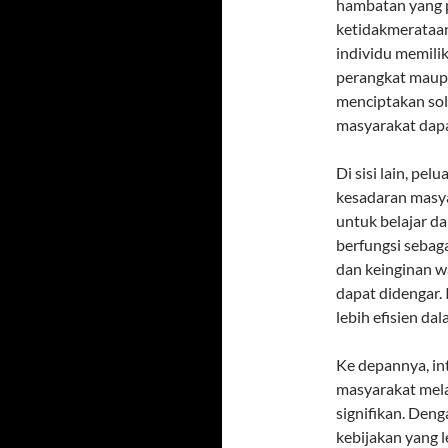
hambatan yang p
ketidakmerataan
individu memili
perangkat maupu
menciptakan sol
masyarakat dapat
Di sisi lain, pe
kesadaran masya
untuk belajar d
berfungsi sebag
dan keinginan w
dapat didengar.
lebih efisien d
Ke depannya, in
masyarakat mel
signifikan. Den
kebijakan yang l