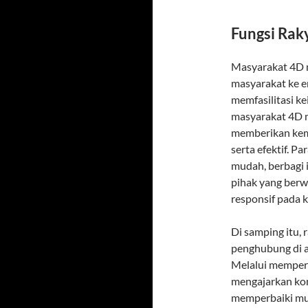
Fungsi Rak
Masyarakat 4D m
masyarakat ke e
memfasilitasi ke
masyarakat 4D 
memberikan kemu
serta efektif. P
mudah, berbagi 
pihak yang berw
responsif pada 
Di samping itu,
penghubung di a
Melalui memperke
mengajarkan ko
memperbaiki mut