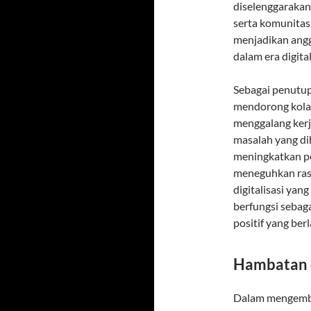
diselenggarakan
serta komunitas
menjadikan ang
dalam era digital
Sebagai penutu
mendorong kola
menggalang kerj
masalah yang di
meningkatkan pe
meneguhkan ras
digitalisasi yan
berfungsi seba
positif yang berl
Hambatan 
Dalam mengemba