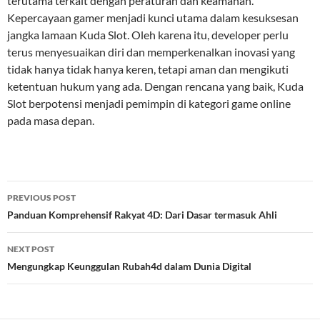
terutama terkait dengan peraturan dan keamanan.
Kepercayaan gamer menjadi kunci utama dalam kesuksesan
jangka lamaan Kuda Slot. Oleh karena itu, developer perlu
terus menyesuaikan diri dan memperkenalkan inovasi yang
tidak hanya tidak hanya keren, tetapi aman dan mengikuti
ketentuan hukum yang ada. Dengan rencana yang baik, Kuda
Slot berpotensi menjadi pemimpin di kategori game online
pada masa depan.
Post
PREVIOUS POST
navigation
Panduan Komprehensif Rakyat 4D: Dari Dasar termasuk Ahli
NEXT POST
Mengungkap Keunggulan Rubah4d dalam Dunia Digital