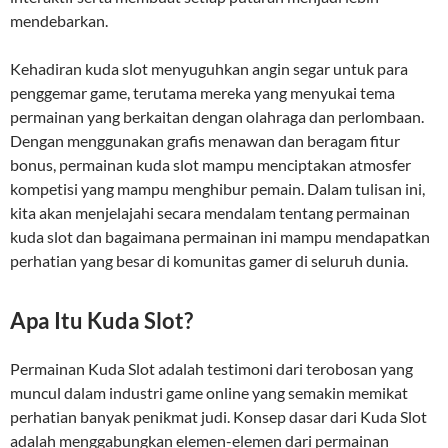
mendebarkan.
Kehadiran kuda slot menyuguhkan angin segar untuk para
penggemar game, terutama mereka yang menyukai tema
permainan yang berkaitan dengan olahraga dan perlombaan.
Dengan menggunakan grafis menawan dan beragam fitur
bonus, permainan kuda slot mampu menciptakan atmosfer
kompetisi yang mampu menghibur pemain. Dalam tulisan ini,
kita akan menjelajahi secara mendalam tentang permainan
kuda slot dan bagaimana permainan ini mampu mendapatkan
perhatian yang besar di komunitas gamer di seluruh dunia.
Apa Itu Kuda Slot?
Permainan Kuda Slot adalah testimoni dari terobosan yang
muncul dalam industri game online yang semakin memikat
perhatian banyak penikmat judi. Konsep dasar dari Kuda Slot
adalah menggabungkan elemen-elemen dari permainan