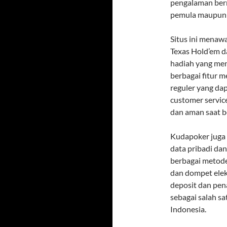
pengalaman berm
pemula maupun 
Situs ini menaw
Texas Hold’em 
hadiah yang men
berbagai fitur 
reguler yang da
customer servic
dan aman saat b
Kudapoker juga 
data pribadi dan
berbagai metode
dan dompet ele
deposit dan pen
sebagai salah sa
Indonesia.