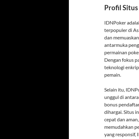
Profil Situ
IDNPoker adalah
terpopuler di A
dan memuaskan b
antarmuka pengg
permainan poker
Dengan fokus pa
teknologi enkrip
pemain.
Selain itu, IDN
unggul di antara
bonus pendaftar
dihargai. Situs 
cepat dan aman,
memudahkan pem
yang responsif