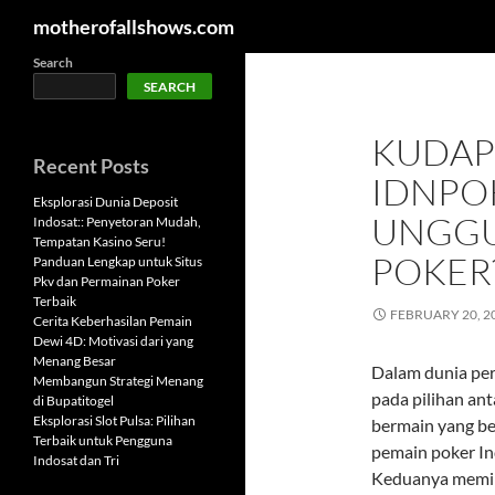
Search
motherofallshows.com
Skip
Search
SEARCH
to
content
KUDAPO
Recent Posts
IDNPO
Eksplorasi Dunia Deposit
UNGGU
Indosat:: Penyetoran Mudah,
Tempatan Kasino Seru!
POKER
Panduan Lengkap untuk Situs
Pkv dan Permainan Poker
Terbaik
FEBRUARY 20, 2
Cerita Keberhasilan Pemain
Dewi 4D: Motivasi dari yang
Menang Besar
Dalam dunia per
Membangun Strategi Menang
pada pilihan an
di Bupatitogel
Eksplorasi Slot Pulsa: Pilihan
bermain yang be
Terbaik untuk Pengguna
pemain poker In
Indosat dan Tri
Keduanya memili