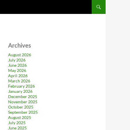
Archives
August 2026
July 2026
June 2026
May 2026
April 2026
March 2026
February 2026
January 2026
December 2025
November 2025
October 2025
September 2025
August 2025
July 2025
June 2025