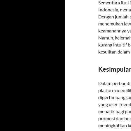
Sementara itu, I
Indonesia, mena
Dengan jumlah p
menemukan lawa
keamanannya yan
Namun, kelemah
kurang intuitif 
kesulitan dalam 
Kesimpula
Dalam perbandi
platform memili
dipertimbangka
yang user-friend
menarik bagi pa
promosi dan bon
meningkatkan k