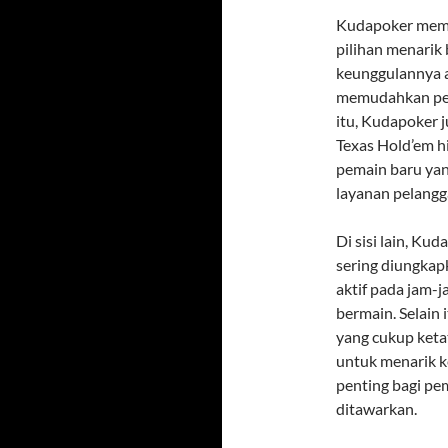
Kudapoker memi
pilihan menarik 
keunggulannya 
memudahkan pema
itu, Kudapoker 
Texas Hold’em h
pemain baru yan
layanan pelangga
Di sisi lain, Ku
sering diungkap
aktif pada jam-
bermain. Selain 
yang cukup keta
untuk menarik k
penting bagi pem
ditawarkan.