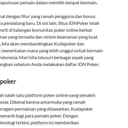
eputusan pemain dalam memilih tempat bermain.
al dengan fitur yang ramah pengguna dan bonus
a pendatang baru. Di sisi lain, Situs IDNPoker telah
orit di kalangan komunitas poker online berkat
nan yang tersedia dan sistem keamanan yang kuat.
ni, kita akan membandingkan Kudapoker dan
 menentukan mana yang lebih unggul untuk bermain
Indonesia. Mari kita telusuri berbagai aspek yang
angkan sebelum Anda melakukan daftar IDN Poker.
apoker
h salah satu platform poker online yang semakin
nesia. Dikenal karena antarmuka yang ramah
eragam permainan yang ditawarkan, Kudapoker
 menarik bagi para pemain poker. Dengan
nologi terkini, platform ini memberikan