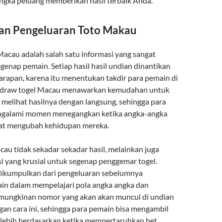
ngka peluang memberikan hasil terbaik Anda.
an Pengeluaran Toto Makau
Macau adalah salah satu informasi yang sangat
genap pemain. Setiap hasil hasil undian dinantikan
rapan, karena itu menentukan takdir para pemain di
e draw togel Macau menawarkan kemudahan untuk
melihat hasilnya dengan langsung, sehingga para
ngalami momen menegangkan ketika angka-angka
pat mengubah kehidupan mereka.
au tidak sekadar sekadar hasil, melainkan juga
si yang krusial untuk segenap penggemar togel.
dikumpulkan dari pengeluaran sebelumnya
n dalam mempelajari pola angka angka dan
mungkinan nomor yang akan akan muncul di undian
gan cara ini, sehingga para pemain bisa mengambil
lebih berdasarkan ketika mempertaruhkan bet.