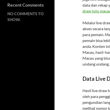
Recent Comments
data dan rekap y
draw toto maca
NO COMMENTS TO
SHOW.
Melalui live dr
akses secara la
para pemain. Mel
pemain bisa leb
anda. Konten ini
Macau, hasil-has
Macau yang bis
undang undang. 
Data Live 
Hasil live draw 
oleh para penggi
pengundian lang
melihat nomor k