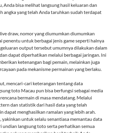
, Anda bisa melihat langsung hasil keluaran dan
 angka yang telah Anda taruhkan sudah terdapat
a live draw, nomor yang diumumkan diumumkan
ai penentu untuk berbagai jenis game seperti halnya
ngeluaran output tersebut umumnya dilakukan dalam
dan dapat diperhatikan melalui berbagai jaringan. Ini
berikan ketenangan bagi pemain, melainkan juga
rcayaan pada mekanisme permainan yang berlaku.
but, mencari-cari keterangan tentang data
sung toto Macau pun bisa berfungsi sebagai media
rencana bermain di masa mendatang. Melalui
tern dan statistik dari hasil data yang telah
in dapat menghasilkan ramalan yang lebih arah.
a, yakinkan untuk selalu senantiasa memantau data
ri undian langsung toto serta perhatikan semua