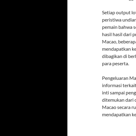
Setiap output l
peristiwa undia
pemain bahwa se
hasil hasil dari
Macao, beberapa
mendapatkan keb
dibagikan di be
para peserta.
Pengeluaran Mac
informasi terkai
inti sampai pen
ditemukan dari 
Macao secara ru
mendapatkan keu