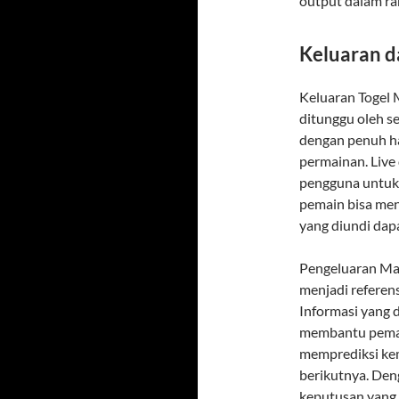
output dalam ra
Keluaran d
Keluaran Togel 
ditunggu oleh se
dengan penuh ha
permainan. Liv
pengguna untuk 
pemain bisa me
yang diundi da
Pengeluaran Mac
menjadi referen
Informasi yang 
membantu pemai
memprediksi ke
berikutnya. Den
keputusan yang 