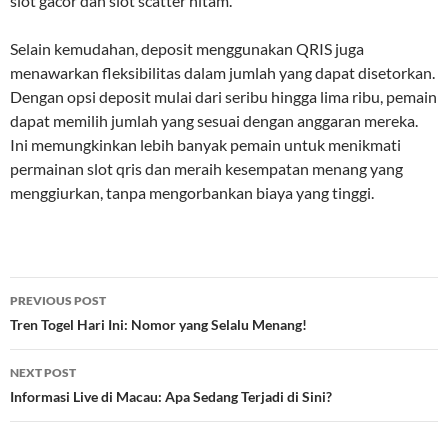
slot gacor dan slot scatter hitam.
Selain kemudahan, deposit menggunakan QRIS juga
menawarkan fleksibilitas dalam jumlah yang dapat disetorkan.
Dengan opsi deposit mulai dari seribu hingga lima ribu, pemain
dapat memilih jumlah yang sesuai dengan anggaran mereka.
Ini memungkinkan lebih banyak pemain untuk menikmati
permainan slot qris dan meraih kesempatan menang yang
menggiurkan, tanpa mengorbankan biaya yang tinggi.
Post
PREVIOUS POST
navigation
Tren Togel Hari Ini: Nomor yang Selalu Menang!
NEXT POST
Informasi Live di Macau: Apa Sedang Terjadi di Sini?