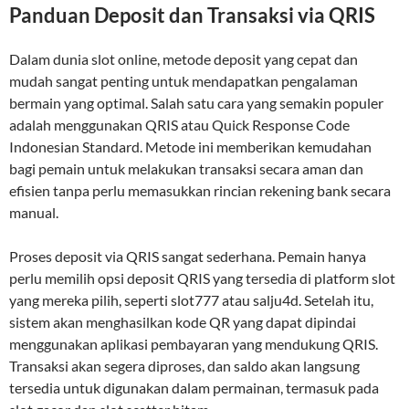
Panduan Deposit dan Transaksi via QRIS
Dalam dunia slot online, metode deposit yang cepat dan
mudah sangat penting untuk mendapatkan pengalaman
bermain yang optimal. Salah satu cara yang semakin populer
adalah menggunakan QRIS atau Quick Response Code
Indonesian Standard. Metode ini memberikan kemudahan
bagi pemain untuk melakukan transaksi secara aman dan
efisien tanpa perlu memasukkan rincian rekening bank secara
manual.
Proses deposit via QRIS sangat sederhana. Pemain hanya
perlu memilih opsi deposit QRIS yang tersedia di platform slot
yang mereka pilih, seperti slot777 atau salju4d. Setelah itu,
sistem akan menghasilkan kode QR yang dapat dipindai
menggunakan aplikasi pembayaran yang mendukung QRIS.
Transaksi akan segera diproses, dan saldo akan langsung
tersedia untuk digunakan dalam permainan, termasuk pada