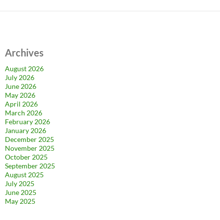
Archives
August 2026
July 2026
June 2026
May 2026
April 2026
March 2026
February 2026
January 2026
December 2025
November 2025
October 2025
September 2025
August 2025
July 2025
June 2025
May 2025