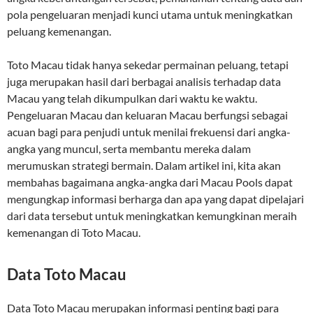
pola pengeluaran menjadi kunci utama untuk meningkatkan
peluang kemenangan.
Toto Macau tidak hanya sekedar permainan peluang, tetapi
juga merupakan hasil dari berbagai analisis terhadap data
Macau yang telah dikumpulkan dari waktu ke waktu.
Pengeluaran Macau dan keluaran Macau berfungsi sebagai
acuan bagi para penjudi untuk menilai frekuensi dari angka-
angka yang muncul, serta membantu mereka dalam
merumuskan strategi bermain. Dalam artikel ini, kita akan
membahas bagaimana angka-angka dari Macau Pools dapat
mengungkap informasi berharga dan apa yang dapat dipelajari
dari data tersebut untuk meningkatkan kemungkinan meraih
kemenangan di Toto Macau.
Data Toto Macau
Data Toto Macau merupakan informasi penting bagi para