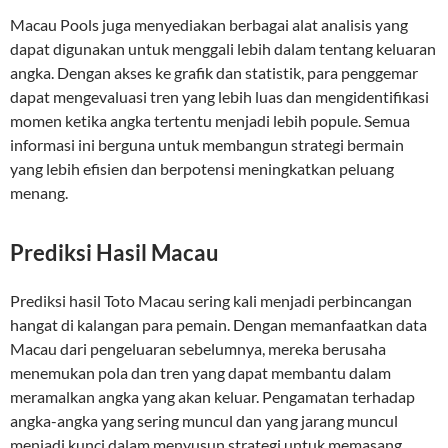
Macau Pools juga menyediakan berbagai alat analisis yang
dapat digunakan untuk menggali lebih dalam tentang keluaran
angka. Dengan akses ke grafik dan statistik, para penggemar
dapat mengevaluasi tren yang lebih luas dan mengidentifikasi
momen ketika angka tertentu menjadi lebih popule. Semua
informasi ini berguna untuk membangun strategi bermain
yang lebih efisien dan berpotensi meningkatkan peluang
menang.
Prediksi Hasil Macau
Prediksi hasil Toto Macau sering kali menjadi perbincangan
hangat di kalangan para pemain. Dengan memanfaatkan data
Macau dari pengeluaran sebelumnya, mereka berusaha
menemukan pola dan tren yang dapat membantu dalam
meramalkan angka yang akan keluar. Pengamatan terhadap
angka-angka yang sering muncul dan yang jarang muncul
menjadi kunci dalam menyusun strategi untuk memasang