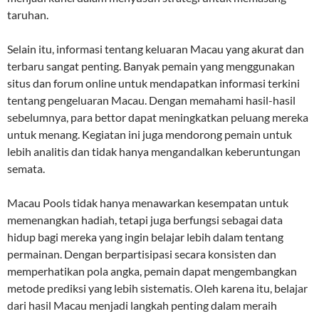
taruhan.
Selain itu, informasi tentang keluaran Macau yang akurat dan
terbaru sangat penting. Banyak pemain yang menggunakan
situs dan forum online untuk mendapatkan informasi terkini
tentang pengeluaran Macau. Dengan memahami hasil-hasil
sebelumnya, para bettor dapat meningkatkan peluang mereka
untuk menang. Kegiatan ini juga mendorong pemain untuk
lebih analitis dan tidak hanya mengandalkan keberuntungan
semata.
Macau Pools tidak hanya menawarkan kesempatan untuk
memenangkan hadiah, tetapi juga berfungsi sebagai data
hidup bagi mereka yang ingin belajar lebih dalam tentang
permainan. Dengan berpartisipasi secara konsisten dan
memperhatikan pola angka, pemain dapat mengembangkan
metode prediksi yang lebih sistematis. Oleh karena itu, belajar
dari hasil Macau menjadi langkah penting dalam meraih