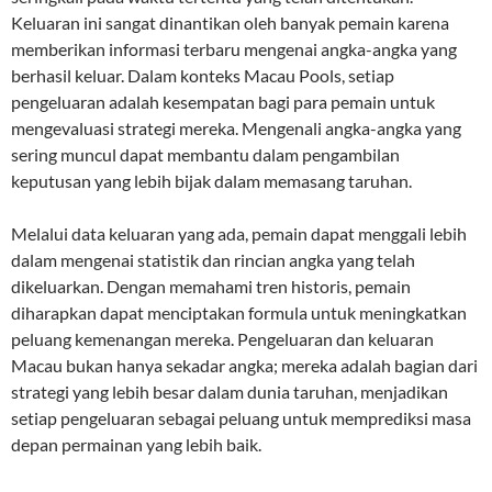
Keluaran ini sangat dinantikan oleh banyak pemain karena
memberikan informasi terbaru mengenai angka-angka yang
berhasil keluar. Dalam konteks Macau Pools, setiap
pengeluaran adalah kesempatan bagi para pemain untuk
mengevaluasi strategi mereka. Mengenali angka-angka yang
sering muncul dapat membantu dalam pengambilan
keputusan yang lebih bijak dalam memasang taruhan.
Melalui data keluaran yang ada, pemain dapat menggali lebih
dalam mengenai statistik dan rincian angka yang telah
dikeluarkan. Dengan memahami tren historis, pemain
diharapkan dapat menciptakan formula untuk meningkatkan
peluang kemenangan mereka. Pengeluaran dan keluaran
Macau bukan hanya sekadar angka; mereka adalah bagian dari
strategi yang lebih besar dalam dunia taruhan, menjadikan
setiap pengeluaran sebagai peluang untuk memprediksi masa
depan permainan yang lebih baik.