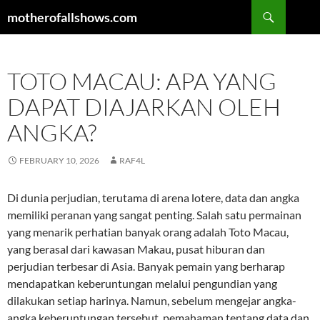
Skip
Search
motherofallshows.com
to
content
TOTO MACAU: APA YANG
DAPAT DIAJARKAN OLEH
ANGKA?
FEBRUARY 10, 2026
RAF4L
Di dunia perjudian, terutama di arena lotere, data dan angka
memiliki peranan yang sangat penting. Salah satu permainan
yang menarik perhatian banyak orang adalah Toto Macau,
yang berasal dari kawasan Makau, pusat hiburan dan
perjudian terbesar di Asia. Banyak pemain yang berharap
mendapatkan keberuntungan melalui pengundian yang
dilakukan setiap harinya. Namun, sebelum mengejar angka-
angka keberuntungan tersebut, pemahaman tentang data dan