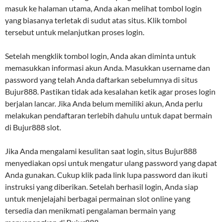
masuk ke halaman utama, Anda akan melihat tombol login
yang biasanya terletak di sudut atas situs. Klik tombol
tersebut untuk melanjutkan proses login.
Setelah mengklik tombol login, Anda akan diminta untuk
memasukkan informasi akun Anda. Masukkan username dan
password yang telah Anda daftarkan sebelumnya di situs
Bujur888. Pastikan tidak ada kesalahan ketik agar proses login
berjalan lancar. Jika Anda belum memiliki akun, Anda perlu
melakukan pendaftaran terlebih dahulu untuk dapat bermain
di Bujur888 slot.
Jika Anda mengalami kesulitan saat login, situs Bujur888
menyediakan opsi untuk mengatur ulang password yang dapat
Anda gunakan. Cukup klik pada link lupa password dan ikuti
instruksi yang diberikan. Setelah berhasil login, Anda siap
untuk menjelajahi berbagai permainan slot online yang
tersedia dan menikmati pengalaman bermain yang