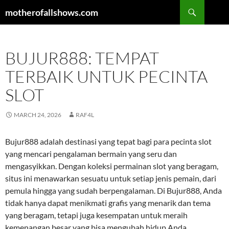
Skip
Search
motherofallshows.com
to
content
BUJUR888: TEMPAT
TERBAIK UNTUK PECINTA
SLOT
MARCH 24, 2026
RAF4L
Bujur888 adalah destinasi yang tepat bagi para pecinta slot
yang mencari pengalaman bermain yang seru dan
mengasyikkan. Dengan koleksi permainan slot yang beragam,
situs ini menawarkan sesuatu untuk setiap jenis pemain, dari
pemula hingga yang sudah berpengalaman. Di Bujur888, Anda
tidak hanya dapat menikmati grafis yang menarik dan tema
yang beragam, tetapi juga kesempatan untuk meraih
kemenangan besar yang bisa mengubah hidup Anda.