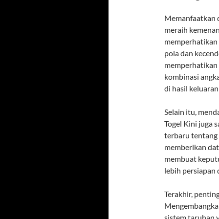
Memanfaatkan da
meraih kemenan
memperhatikan 
pola dan kecend
memperhatikan 
kombinasi angka
di hasil keluara
Selain itu, mend
Togel Kini juga
terbaru tentang
memberikan dat
membuat keputus
lebih persiapan 
Terakhir, penti
Mengembangkan s
sistem taruhan 