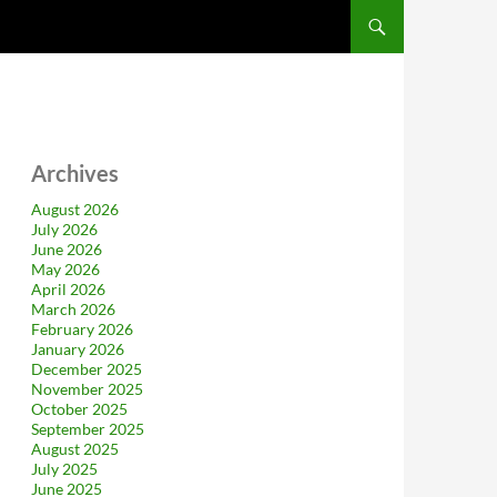
Archives
August 2026
July 2026
June 2026
May 2026
April 2026
March 2026
February 2026
January 2026
December 2025
November 2025
October 2025
September 2025
August 2025
July 2025
June 2025