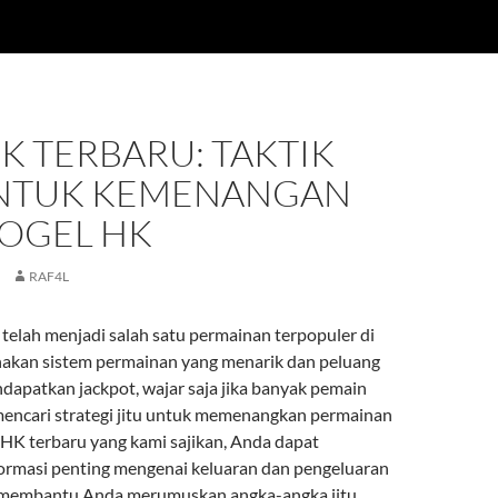
K TERBARU: TAKTIK
UNTUK KEMENANGAN
TOGEL HK
RAF4L
telah menjadi salah satu permainan terpopuler di
enakan sistem permainan yang menarik dan peluang
dapatkan jackpot, wajar saja jika banyak pemain
encari strategi jitu untuk memenangkan permainan
a HK terbaru yang kami sajikan, Anda dapat
rmasi penting mengenai keluaran dan pengeluaran
 membantu Anda merumuskan angka-angka jitu