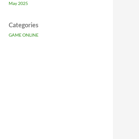
May 2025
Categories
GAME ONLINE